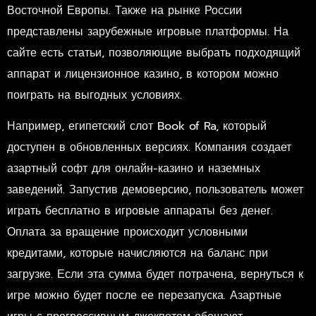
Восточной Европы. Также на рынке России
представлены зарубежные игровые платформы. На
сайте есть статьи, позволяющие выбрать подходящий
аппарат и лицензионное казино, в котором можно
поиграть на выгодных условиях.
Например, египетский слот Book of Ra, который
доступен в обновленных версиях. Компания создает
азартный софт для онлайн-казино и наземных
заведений. Запустив демоверсию, пользователь может
играть бесплатно в игровые аппараты без денег.
Оплата за вращение происходит условными
кредитами, которые начисляются на баланс при
загрузке. Если эта сумма будет потрачена, вернуться к
игре можно будет после ее перезапуска. Азартные