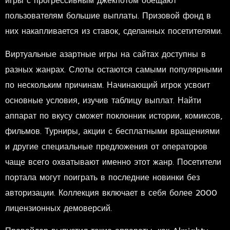
игры с прогрессивным джекпотом обещают
пользователям большие выплаты. Призовой фонд в
них накапливается из ставок, сделанных посетителями.
Виртуальные азартные игры на сайтах доступны в
разных жанрах. Слоты остаются самыми популярными
по нескольким причинам. Начинающий игрок усвоит
основные условия, изучив таблицу выплат. Найти
аппарат по вкусу сможет поклонник истории, комиксов,
фильмов. Турниры, акции с бесплатными вращениями
и другие специальные предложения от операторов
чаще всего охватывают именно этот жанр. Посетители
портала могут поиграть в последние новинки без
авторизации. Коллекция включает в себя более 2000
лицензионных демоверсий.