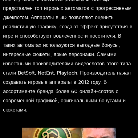
представлен топ игровых автоматов с прогрессивным
джекпотом. Аппараты в 3D позволяют оценить
реалистичную графику, создают эффект присутствия в
игре и способствуют вовлеченности посетителя. В
таких автоматах используются выгодные бонусы,
интересные сюжеты, яркие персонажи. Самыми
известными производителями видеослотов этого типа
стали BetSoft, NetEnt, Playtech. Производитель начал
создавать игровые аппараты в 2012 году. В
ассортименте бренда более 60 онлайн-слотов с
современной графикой, оригинальными бонусами и
сюжетами.