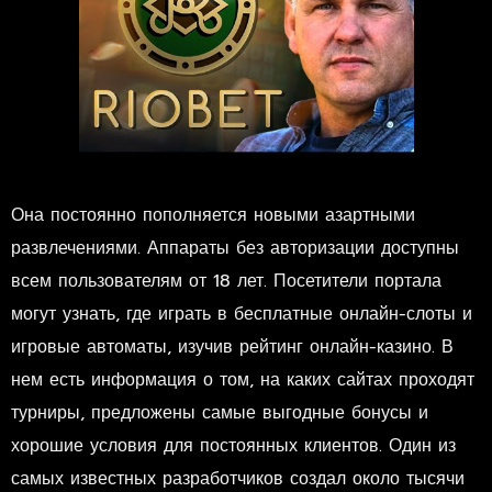
Она постоянно пополняется новыми азартными
развлечениями. Аппараты без авторизации доступны
всем пользователям от 18 лет. Посетители портала
могут узнать, где играть в бесплатные онлайн-слоты и
игровые автоматы, изучив рейтинг онлайн-казино. В
нем есть информация о том, на каких сайтах проходят
турниры, предложены самые выгодные бонусы и
хорошие условия для постоянных клиентов. Один из
самых известных разработчиков создал около тысячи