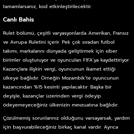
tamamlarsanız, kod etkinleştirilecektir.
Canlı Bahis
Rulet bölümü, çeşitli varyasyonlarda Amerikan, Fransız
ve Avrupa Ruletini içerir. Pek çok sıradan futbol
takımı, markalarını dünyada geliştirmek için siber
birimler oluşturuyor ve oyuncuları FIFA’ya kaydettiriyor.
Kazançlara ilişkin vergi, oyuncunun ikamet ettiği
ülkeye bağlıdır. Örneğin Mozambik’te oyuncunun
kazancından %15 kesinti yapılacaktır. Başka bir
deyişle, kazançlar üzerinden vergi ödeyip
ödeyemeyeceğiniz ülkenizin mevzuatına bağlıdır.
Çözülmemiş sorunlarınız olduğunu varsayarsak, yardım
için başvurabileceğiniz birkaç kanal vardır. Ayrıca