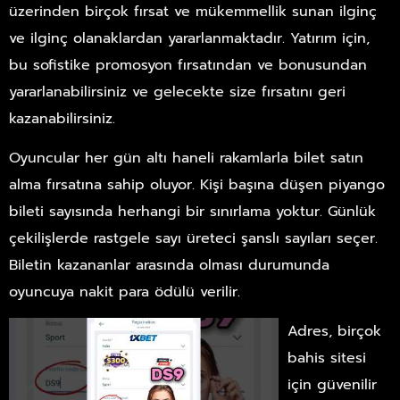
üzerinden birçok fırsat ve mükemmellik sunan ilginç
ve ilginç olanaklardan yararlanmaktadır. Yatırım için,
bu sofistike promosyon fırsatından ve bonusundan
yararlanabilirsiniz ve gelecekte size fırsatını geri
kazanabilirsiniz.
Oyuncular her gün altı haneli rakamlarla bilet satın
alma fırsatına sahip oluyor. Kişi başına düşen piyango
bileti sayısında herhangi bir sınırlama yoktur. Günlük
çekilişlerde rastgele sayı üreteci şanslı sayıları seçer.
Biletin kazananlar arasında olması durumunda
oyuncuya nakit para ödülü verilir.
Adres, birçok
bahis sitesi
için güvenilir