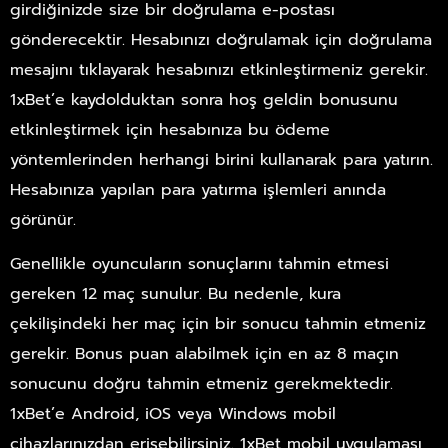
girdiğinizde size bir doğrulama e-postası
gönderecektir. Hesabınızı doğrulamak için doğrulama
mesajını tıklayarak hesabınızı etkinleştirmeniz gerekir.
1xBet’e kaydolduktan sonra hoş geldin bonusunu
etkinleştirmek için hesabınıza bu ödeme
yöntemlerinden herhangi birini kullanarak para yatırın.
Hesabınıza yapılan para yatırma işlemleri anında
görünür.
Genellikle oyuncuların sonuçlarını tahmin etmesi
gereken 12 maç sunulur. Bu nedenle, kura
çekilişindeki her maç için bir sonucu tahmin etmeniz
gerekir. Bonus puan alabilmek için en az 8 maçın
sonucunu doğru tahmin etmeniz gerekmektedir.
1xBet’e Android, iOS veya Windows mobil
cihazlarınızdan erişebilirsiniz. 1xBet mobil uygulaması