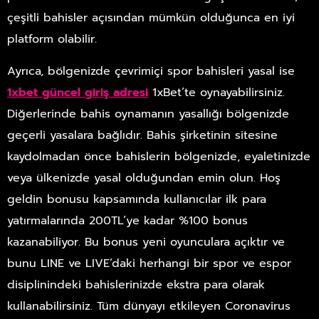
çeşitli bahisler açısından mümkün olduğunca en iyi
platform olabilir.
Ayrıca, bölgenizde çevrimiçi spor bahisleri yasal ise
1xbet güncel giriş adresi
1xBet’te oynayabilirsiniz.
Diğerlerinde bahis oynamanın yasallığı bölgenizde
geçerli yasalara bağlıdır. Bahis şirketinin sitesine
kaydolmadan önce bahislerin bölgenizde, eyaletinizde
veya ülkenizde yasal olduğundan emin olun. Hoş
geldin bonusu kapsamında kullanıcılar ilk para
yatırmalarında 200TL’ye kadar %100 bonus
kazanabiliyor. Bu bonus yeni oyunculara açıktır ve
bunu LINE ve LIVE’daki herhangi bir spor ve espor
disiplinindeki bahislerinizde ekstra para olarak
kullanabilirsiniz. Tüm dünyayı etkileyen Coronavirus