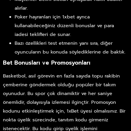
alırlar.
Poker hayranları için 1xbet ayrıca
kullanabileceğiniz düzenli bonuslar ve para
iadesi teklifleri de sunar.
Bazı özellikleri test etmenin yanı sıra, diğer
oyuncuların bu konuda söylediklerine de baktık.
Bet Bonusları ve Promosyonları
Basketbol, asıl görevin en fazla sayıda topu rakibin
çemberine göndermek olduğu popüler bir takım
oyunudur. Bu spor çok dinamiktir ve her saniye
önemlidir, dolayısıyla izlemesi ilginçtir. Promosyon
kodunu etkinleştirmek için, 1xBet üyesi olmalısınız. Bir
nokta üyelik sürecinde, tanıtım kodu girmeniz
istenecektir. Bu kodu girip üyelik işlemini