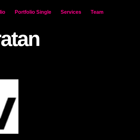
lio
Portfolio Single
Services
Team
ratan