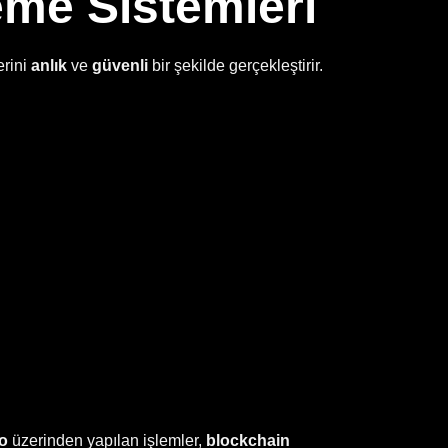
me Sistemleri
erini
anlık
ve
güvenli
bir şekilde gerçekleştirir.
to
üzerinden yapılan işlemler,
blockchain