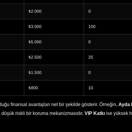
₺2.000
0
₺3.000
100
₺5.000
0
₺2.500
25
₺1.500
0
₺800
10
duğu finansal avantajları net bir şekilde gösterir. Örneğin,
Ayda 
düşük riskli bir koruma mekanizmasıdır.
VIP Katkı
ise yüksek 