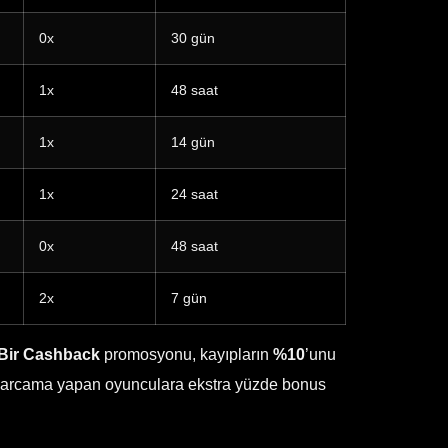
0x
30 gün
1x
48 saat
1x
14 gün
1x
24 saat
0x
48 saat
2x
7 gün
Bir Cashback
promosyonu, kayıpların
%10
’unu
harcama yapan oyunculara ekstra yüzde bonus