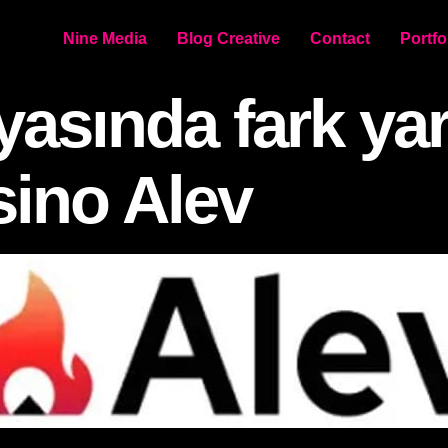
Nine Media
Blog Creative
Contact
Portfo
asında fark ya
sino Alev