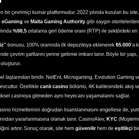
 bir çevrimiçi kumar platformudur. 2022 yılında kurulan bu site,
 eGaming
ve
Malta Gaming Authority
gibi saygın otoritelerd
ılında
%98,5
ortalama geri ödeme oranı (RTP) ile sektördeki en 
iz”
bonusu, 100% oranında ilk depozitoya eklenerek
₺5.000
’a 
inde çevrim şartlarını yerine getirme imkanı tanır. Böyle bir yapı,
oluşturur.
el taşlarından biridir. NetEnt, Microgaming, Evolution Gaming ve
evcuttur. Özellikle
canlı casino
bölümü, 4K kalitesindeki akış ve
iziksel casinoya gitmeden aynı heyecanı yaşamalarını sağlar.
asino hizmetlerinin doğrudan lisanslanmasını engellese de, yurt d
larından yararlanmasına olanak tanır. CasinoAlev,
KYC
(Müşterini
ğini artırır. Sonuç olarak, site hem
güvenilir
hem de
eşitlikçi
bi