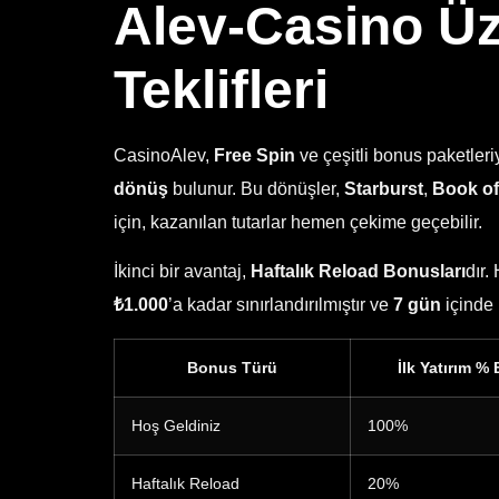
Alev-Casino Üz
Teklifleri
CasinoAlev,
Free Spin
ve çeşitli bonus paketleri
dönüş
bulunur. Bu dönüşler,
Starburst
,
Book o
için, kazanılan tutarlar hemen çekime geçebilir.
İkinci bir avantaj,
Haftalık Reload Bonusları
dır.
₺1.000
’a kadar sınırlandırılmıştır ve
7 gün
içinde 
Bonus Türü
İlk Yatırım %
Hoş Geldiniz
100%
Haftalık Reload
20%