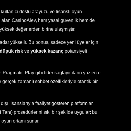
 kullanıcı dostu arayüzü ve lisanslı oyun
en alan CasinoAlev, hem yasal güvenlik hem de
yüksek değerlerden birine ulaşmıştır.
kadar yükselir. Bu bonus, sadece yeni üyeler için
düşük risk
ve
yüksek kazanç
potansiyeli
 Pragmatic Play gibi lider sağlayıcıların yüzlerce
 gerçek zamanlı sohbet özellikleriyle otantik bir
ışı lisanslarıyla faaliyet gösteren platformlar,
 Tanı) prosedürlerini sıkı bir şekilde uygular; bu
r oyun ortamı sunar.