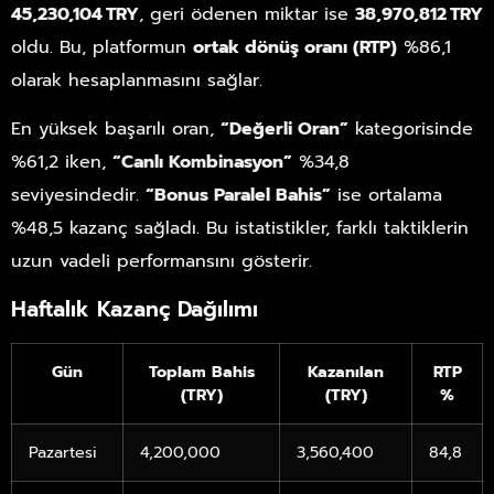
45,230,104 TRY
, geri ödenen miktar ise
38,970,812 TRY
oldu. Bu, platformun
ortak dönüş oranı (RTP)
%86,1
olarak hesaplanmasını sağlar.
En yüksek başarılı oran,
“Değerli Oran”
kategorisinde
%61,2 iken,
“Canlı Kombinasyon”
%34,8
seviyesindedir.
“Bonus Paralel Bahis”
ise ortalama
%48,5 kazanç sağladı. Bu istatistikler, farklı taktiklerin
uzun vadeli performansını gösterir.
Haftalık Kazanç Dağılımı
Gün
Toplam Bahis
Kazanılan
RTP
(TRY)
(TRY)
%
Pazartesi
4,200,000
3,560,400
84,8