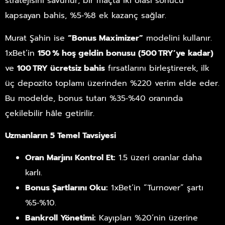
stratejisini savunur; bir maçta iki olası sonucu
kapsayan bahis, %5‑%8 ek kazanç sağlar.
Murat Şahin ise
“Bonus Maximizer”
modelini kullanır.
1xBet’in
150 % hoş geldin bonusu (500 TRY’ye kadar)
ve
100 TRY ücretsiz bahis
fırsatlarını birleştirerek, ilk
üç depozito toplamı üzerinden %220 verim elde eder.
Bu modelde, bonus tutarı %35‑%40 oranında
çekilebilir hâle getirilir.
Uzmanların 5 Temel Tavsiyesi
Oran Marjını Kontrol Et:
1.5 üzeri oranlar daha
karlı.
Bonus Şartlarını Oku:
1xBet’in “Turnover” şartı
%5‑%10.
Bankroll Yönetimi:
Kayıpları %20’nin üzerine