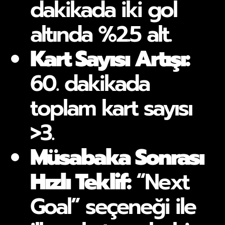
dakikada iki gol
altında %2.5 alt.
Kart Sayısı Artışı:
60. dakikada
toplam kart sayısı
>3.
Müsabaka Sonrası
Hızlı Teklif:
“Next
Goal” seçeneği ile