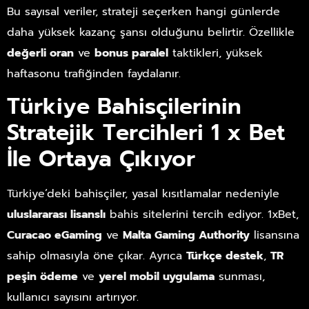
Bu sayısal veriler, strateji seçerken hangi günlerde
daha yüksek kazanç şansı olduğunu belirtir. Özellikle
değerli oran
ve
bonus paralel
taktikleri, yüksek
haftasonu trafiğinden faydalanır.
Türkiye Bahisçilerinin
Stratejik Tercihleri 1 x Bet
İle Ortaya Çıkıyor
Türkiye’deki bahisçiler, yasal kısıtlamalar nedeniyle
uluslararası lisanslı
bahis sitelerini tercih ediyor. 1xBet,
Curacao eGaming
ve
Malta Gaming Authority
lisansına
sahip olmasıyla öne çıkar. Ayrıca
Türkçe destek
,
TR
peşin ödeme
ve
yerel mobil uygulama
sunması,
kullanıcı sayısını artırıyor.