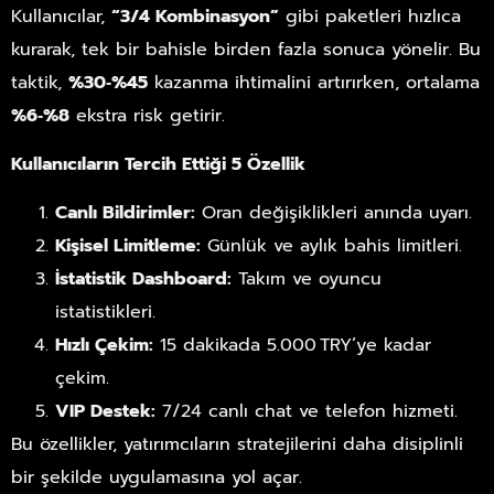
Kullanıcılar,
“3/4 Kombinasyon”
gibi paketleri hızlıca
kurarak, tek bir bahisle birden fazla sonuca yönelir. Bu
taktik,
%30‑%45
kazanma ihtimalini artırırken, ortalama
%6‑%8
ekstra risk getirir.
Kullanıcıların Tercih Ettiği 5 Özellik
Canlı Bildirimler:
Oran değişiklikleri anında uyarı.
Kişisel Limitleme:
Günlük ve aylık bahis limitleri.
İstatistik Dashboard:
Takım ve oyuncu
istatistikleri.
Hızlı Çekim:
15 dakikada 5.000 TRY’ye kadar
çekim.
VIP Destek:
7/24 canlı chat ve telefon hizmeti.
Bu özellikler, yatırımcıların stratejilerini daha disiplinli
bir şekilde uygulamasına yol açar.