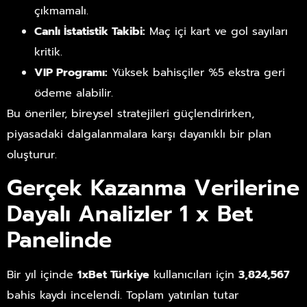
çıkmamalı.
Canlı İstatistik Takibi:
Maç içi kart ve gol sayıları
kritik.
VIP Programı:
Yüksek bahisçiler %5 ekstra geri
ödeme alabilir.
Bu öneriler, bireysel stratejileri güçlendirirken,
piyasadaki dalgalanmalara karşı dayanıklı bir plan
oluşturur.
Gerçek Kazanma Verilerine
Dayalı Analizler 1 x Bet
Panelinde
Bir yıl içinde
1xBet Türkiye
kullanıcıları için
3,824,567
bahis kaydı incelendi. Toplam yatırılan tutar