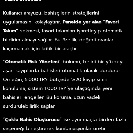
Kullanıcı arayüzü, bahisçilerin stratejilerini
uygulamasını kolaylaştırır.
Panelde yer alan “Favori
Takım”
sekmesi, favori takımları işaretleyip otomatik
bildirim almayı sağlar. Bu özellik, değerli oranları
kaçırmamak için kritik bir araçtır.
“
Otomatik Risk Yönetimi
” bölümü, belirli bir yüzdeyi
aşan kayıplarda bahisleri otomatik olarak durdurur.
Örneğin, 5.000 TRY bütçede %20 kayıp sınırı
konulursa, sistem 1.000 TRY’ye ulaştığında yeni
bahisleri engeller. Bu koruma, uzun vadeli
sürdürülebilirlik sağlar.
“
Çoklu Bahis Oluşturucu
” ise aynı maçta birden fazla
seçeneği birleştirerek kombinasyonlar üretir.