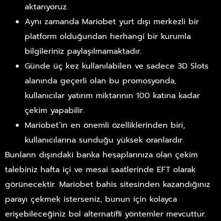
aktarıyoruz.
Aynı zamanda Mariobet yurt dışı merkezli bir
platform olduğundan herhangi bir kurumla
bilgileriniz paylaşılmamaktadır.
Günde üç kez kullanılabilen ve sadece 3D Slots
alanında geçerli olan bu promosyonda,
kullanıcılar yatırım miktarının 100 katına kadar
çekim yapabilir.
Mariobet’in en önemli özelliklerinden biri,
kullanıcılarına sunduğu yüksek oranlardır.
Bunların dışındaki banka hesaplarınıza olan çekim
talebiniz hafta içi ve mesai saatlerinde EFT olarak
görünecektir. Mariobet bahis sitesinden kazandığınız
parayı çekmek isterseniz, bunun için kolayca
erişebileceğiniz bol alternatifli yöntemler mevcuttur.