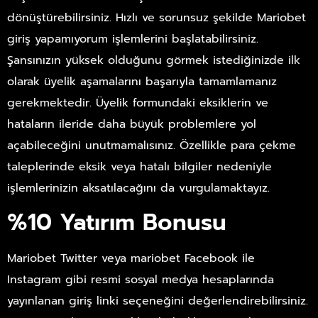
dönüştürebilirsiniz. Hızlı ve sorunsuz şekilde Mariobet
giriş yapamıyorum işlemlerini başlatabilirsiniz.
Şansınızın yüksek olduğunu görmek istediğinizde ilk
olarak üyelik aşamalarını başarıyla tamamlamanız
gerekmektedir. Üyelik formundaki eksiklerin ve
hataların ileride daha büyük problemlere yol
açabileceğini unutmamalısınız. Özellikle para çekme
taleplerinde eksik veya hatalı bilgiler nedeniyle
işlemlerinizin aksatılacağını da vurgulamaktayız.
%10 Yatırım Bonusu
Mariobet Twitter veya mariobet Facebook ile
Instagram gibi resmi sosyal medya hesaplarında
yayınlanan giriş linki seçeneğini değerlendirebilirsiniz.