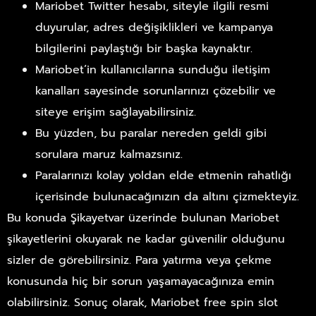
Mariobet Twitter hesabı, siteyle ilgili resmi
duyurular, adres değişiklikleri ve kampanya
bilgilerini paylaştığı bir başka kaynaktır.
Mariobet’in kullanıcılarına sunduğu iletişim
kanalları sayesinde sorunlarınızı çözebilir ve
siteye erişim sağlayabilirsiniz.
Bu yüzden, bu paralar nereden geldi gibi
sorulara maruz kalmazsınız.
Paralarınızı kolay yoldan elde etmenin rahatlığı
içerisinde bulunacağınızın da altını çizmekteyiz.
Bu konuda Şikayetvar üzerinde bulunan Mariobet
şikayetlerini okuyarak ne kadar güvenilir olduğunu
sizler de görebilirsiniz. Para yatırma veya çekme
konusunda hiç bir sorun yaşamayacağınıza emin
olabilirsiniz. Sonuç olarak, Mariobet free spin slot