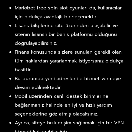
Mariobet free spin slot oyunları da, kullanıcılar
için oldukça avantajlı bir seçenektir.
Lisans bilgilerine site üzerinden ulaşabilir ve
sitenin lisanslı bir bahis platformu olduğunu
doğrulayabilirsiniz.
Finans konusunda sizlere sunulan gerekli olan
tüm haklardan yararlanmak istiyorsanız oldukça
basittir.
Bu durumda yeni adresler ile hizmet vermeye
devam edilmektedir.
Mobil üzerinden canlı destek birimlerine
bağlanmanız halinde en iyi ve hızlı yardım
seçeneklerine göz atmış olacaksınız.
Ayrıca, siteye hızlı erişim sağlamak için bir VPN
hizmeti kullanabilirsiniz.