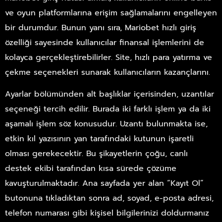
ve oyun platformlarına erişim sağlamalarını engelleyen
bir durumdur. Bunun yanı sıra, Mariobet hızlı giriş
özelliği sayesinde kullanıcılar finansal işlemlerini de
kolayca gerçekleştirebilirler. Site, hızlı para yatırma ve
çekme seçenekleri sunarak kullanıcıların kazançlarını.
Ayarlar bölümünden alt başlıklar içerisinden, uzantılar
seçeneği tercih edilir. Burada iki farklı işlem ya da iki
aşamalı işlem söz konusudur. Uzantı bulunmakta ise,
etkin kıl yazısının yan tarafındaki kutunun işaretli
olması gerekecektir. Bu şikayetlerin çoğu, canlı
destek ekibi tarafından kısa sürede çözüme
kavuşturulmaktadır. Ana sayfada yer alan “Kayıt Ol”
butonuna tıkladıktan sonra ad, soyad, e-posta adresi,
telefon numarası gibi kişisel bilgilerinizi doldurmanız