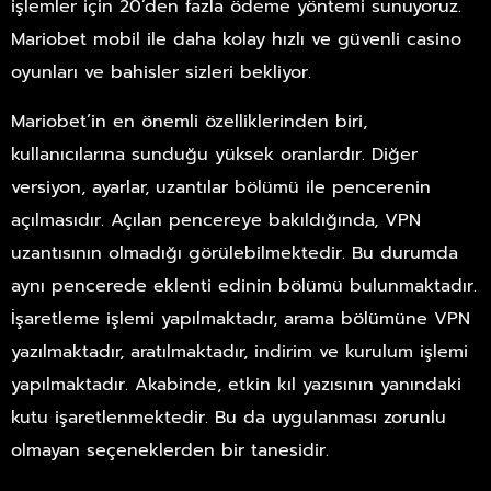
işlemler için 20’den fazla ödeme yöntemi sunuyoruz.
Mariobet mobil ile daha kolay hızlı ve güvenli casino
oyunları ve bahisler sizleri bekliyor.
Mariobet’in en önemli özelliklerinden biri,
kullanıcılarına sunduğu yüksek oranlardır. Diğer
versiyon, ayarlar, uzantılar bölümü ile pencerenin
açılmasıdır. Açılan pencereye bakıldığında, VPN
uzantısının olmadığı görülebilmektedir. Bu durumda
aynı pencerede eklenti edinin bölümü bulunmaktadır.
İşaretleme işlemi yapılmaktadır, arama bölümüne VPN
yazılmaktadır, aratılmaktadır, indirim ve kurulum işlemi
yapılmaktadır. Akabinde, etkin kıl yazısının yanındaki
kutu işaretlenmektedir. Bu da uygulanması zorunlu
olmayan seçeneklerden bir tanesidir.