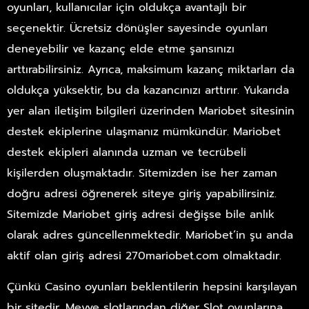
oyunları, kullanıcılar için oldukça avantajlı bir
seçenektir. Ücretsiz dönüşler sayesinde oyunları
deneyebilir ve kazanç elde etme şansınızı
arttırabilirsiniz. Ayrıca, maksimum kazanç miktarları da
oldukça yüksektir, bu da kazancınızı arttırır. Yukarıda
yer alan iletişim bilgileri üzerinden Mariobet sitesinin
destek ekiplerine ulaşmanız mümkündür. Mariobet
destek ekipleri alanında uzman ve tecrübeli
kişilerden oluşmaktadır. Sitemizden ise her zaman
doğru adresi öğrenerek siteye giriş yapabilirsiniz.
Sitemizde Mariobet giriş adresi değişse bile anlık
olarak adres güncellenmektedir. Mariobet’in şu anda
aktif olan giriş adresi 270mariobet.com olmaktadır.
Çünkü Casino oyunları beklentilerin hepsini karşılayan
bir sitedir. Meyve slotlarından diğer Slot oyunlarına