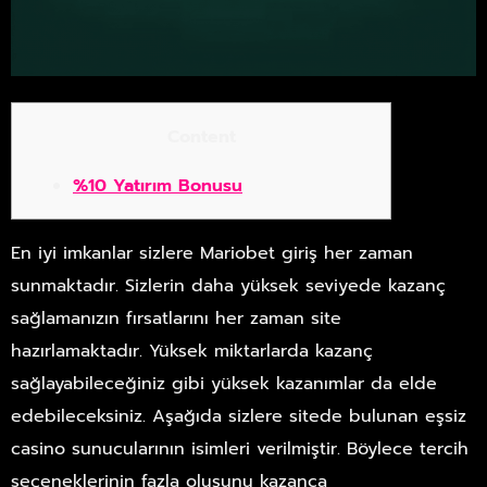
Content
%10 Yatırım Bonusu
En iyi imkanlar sizlere Mariobet giriş her zaman
sunmaktadır. Sizlerin daha yüksek seviyede kazanç
sağlamanızın fırsatlarını her zaman site
hazırlamaktadır. Yüksek miktarlarda kazanç
sağlayabileceğiniz gibi yüksek kazanımlar da elde
edebileceksiniz. Aşağıda sizlere sitede bulunan eşsiz
casino sunucularının isimleri verilmiştir. Böylece tercih
seçeneklerinin fazla oluşunu kazanca