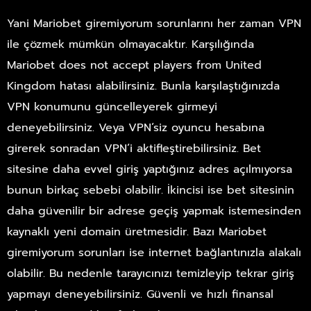
Yani Mariobet giremiyorum sorunlarını her zaman VPN
ile çözmek mümkün olmayacaktır. Karşılığında
Mariobet does not accept players from United
Kingdom hatası alabilirsiniz. Bunla karşılaştığınızda
VPN konumunu güncelleyerek girmeyi
deneyebilirsiniz. Veya VPN’siz oyuncu hesabına
girerek sonradan VPN’i aktifleştirebilirsiniz. Bet
sitesine daha evvel giriş yaptığınız adres açılmıyorsa
bunun birkaç sebebi olabilir. İkincisi ise bet sitesinin
daha güvenilir bir adrese geçiş yapmak istemesinden
kaynaklı yeni domain üretmesidir. Bazı Mariobet
giremiyorum sorunları ise internet bağlantınızla alakalı
olabilir. Bu nedenle tarayıcınızı temizleyip tekrar giriş
yapmayı deneyebilirsiniz. Güvenli ve hızlı finansal