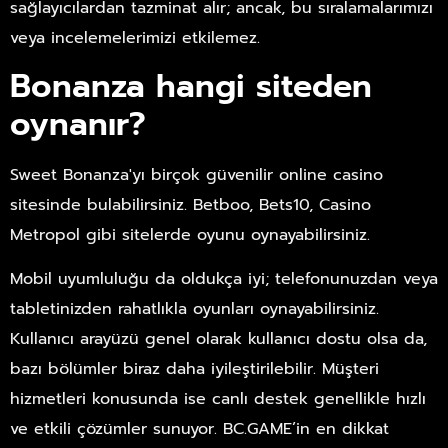
sağlayıcılardan tazminat alır; ancak, bu sıralamalarımızı
veya incelemelerimizi etkilemez.
Bonanza hangi siteden
oynanır?
Sweet Bonanza'yı birçok güvenilir online casino
sitesinde bulabilirsiniz. Betboo, Bets10, Casino
Metropol gibi sitelerde oyunu oynayabilirsiniz.
Mobil uyumluluğu da oldukça iyi; telefonunuzdan veya
tabletinizden rahatlıkla oyunları oynayabilirsiniz.
Kullanıcı arayüzü genel olarak kullanıcı dostu olsa da,
bazı bölümler biraz daha iyileştirilebilir. Müşteri
hizmetleri konusunda ise canlı destek genellikle hızlı
ve etkili çözümler sunuyor. BC.GAME’in en dikkat