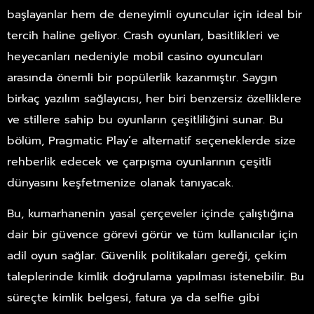
başlayanlar hem de deneyimli oyuncular için ideal bir
tercih haline geliyor. Crash oyunları, basitlikleri ve
heyecanları nedeniyle mobil casino oyuncuları
arasında önemli bir popülerlik kazanmıştır. Saygın
birkaç yazılım sağlayıcısı, her biri benzersiz özelliklere
ve stillere sahip bu oyunların çeşitliliğini sunar. Bu
bölüm, Pragmatic Play’e alternatif seçeneklerde size
rehberlik edecek ve çarpışma oyunlarının çeşitli
dünyasını keşfetmenize olanak tanıyacak.
Bu, kumarhanenin yasal çerçeveler içinde çalıştığına
dair bir güvence görevi görür ve tüm kullanıcılar için
adil oyun sağlar. Güvenlik politikaları gereği, çekim
taleplerinde kimlik doğrulama yapılması istenebilir. Bu
süreçte kimlik belgesi, fatura ya da selfie gibi