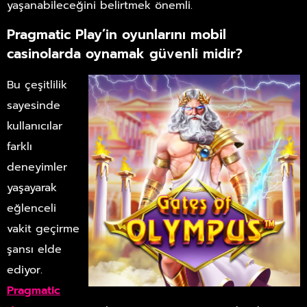
yaşanabileceğini belirtmek önemli.
Pragmatic Play’in oyunlarını mobil
casinolarda oynamak güvenli midir?
Bu çeşitlilik
sayesinde
kullanıcılar
farklı
deneyimler
yaşayarak
eğlenceli
vakit geçirme
şansı elde
ediyor.
Pragmatic