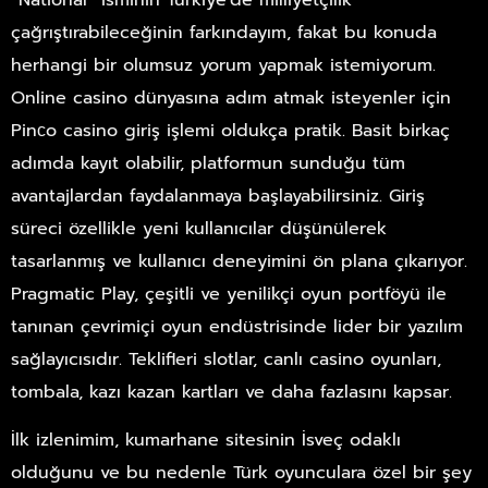
çağrıştırabileceğinin farkındayım, fakat bu konuda
herhangi bir olumsuz yorum yapmak istemiyorum.
Online casino dünyasına adım atmak isteyenler için
Pinсo casino giriş işlemi oldukça pratik. Basit birkaç
adımda kayıt olabilir, platformun sunduğu tüm
avantajlardan faydalanmaya başlayabilirsiniz. Giriş
süreci özellikle yeni kullanıcılar düşünülerek
tasarlanmış ve kullanıcı deneyimini ön plana çıkarıyor.
Pragmatic Play, çeşitli ve yenilikçi oyun portföyü ile
tanınan çevrimiçi oyun endüstrisinde lider bir yazılım
sağlayıcısıdır. Teklifleri slotlar, canlı casino oyunları,
tombala, kazı kazan kartları ve daha fazlasını kapsar.
İlk izlenimim, kumarhane sitesinin İsveç odaklı
olduğunu ve bu nedenle Türk oyunculara özel bir şey