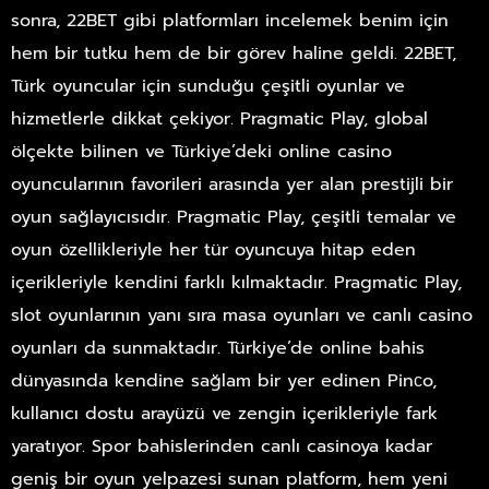
sonra, 22BET gibi platformları incelemek benim için
hem bir tutku hem de bir görev haline geldi. 22BET,
Türk oyuncular için sunduğu çeşitli oyunlar ve
hizmetlerle dikkat çekiyor. Pragmatic Play, global
ölçekte bilinen ve Türkiye’deki online casino
oyuncularının favorileri arasında yer alan prestijli bir
oyun sağlayıcısıdır. Pragmatic Play, çeşitli temalar ve
oyun özellikleriyle her tür oyuncuya hitap eden
içerikleriyle kendini farklı kılmaktadır. Pragmatic Play,
slot oyunlarının yanı sıra masa oyunları ve canlı casino
oyunları da sunmaktadır. Türkiye’de online bahis
dünyasında kendine sağlam bir yer edinen Pinсo,
kullanıcı dostu arayüzü ve zengin içerikleriyle fark
yaratıyor. Spor bahislerinden canlı casinoya kadar
geniş bir oyun yelpazesi sunan platform, hem yeni