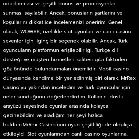
odaklanması ve çeşitli bonus ve promosyonlar
sunması sayılabilir. Ancak, bonusların şartlarını ve
koşullarını dikkatlice incelemenizi öneririm. Genel
olarak, WOW88, özellikle slot oyunları ve canlı casino
sevenler için ilginç bir seçenek olabilir. Ancak, Türk
oyuncuların platformun erişilebilirliği, Türkçe dil
desteği ve müşteri hizmetleri kalitesi gibi faktörleri
göz önünde bulundurmaları önemlidir. Mobil casino
dünyasında kendime bir yer edinmiş biri olarak, MrRex
Casino’yu yakından inceledim ve Türk oyuncular için
neler sunduğunu değerlendirdim. Kullanıcı dostu
arayüzü sayesinde oyunlar arasında kolayca
gezinebildim ve aradığım her şeyi hızlıca
buldum.MrRex Casino’nun oyun çeşitliliği de oldukça
etkileyici. Slot oyunlarından canlı casino oyunlarına,