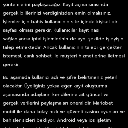
yöntemlerini paylaşacağız. Kayıt açma sırasında
gerçek bililerinizi verdiğinizden emin olmalısınız.
İşlemler için bahis kullanıcının site içinde kişisel bir
sayfası olması gerekir. Kullanıcılar kayıt nasıl
sağlanıyorsa iptal işlemlerinin de aynı şekilde işleyişini
talep etmektedir. Ancak kullanıcının talebi gerçekten
istemesi, canlı sohbet ile müşteri hizmetlerine iletmesi
gerekir.
Bu aşamada kullanıcı adı ve şifre belirtmeniz yeterli
olacaktır. Üyeliğiniz yoksa eğer kayıt oluşturma
aşamasında adayların kendilerine ait güncel ve
gerçek verilerini paylaşmaları önemlidir. Mariobet
mobil ile daha kolay hızlı ve güvenli casino oyunları ve
bahisler sizleri bekliyor. Android veya ios işletim