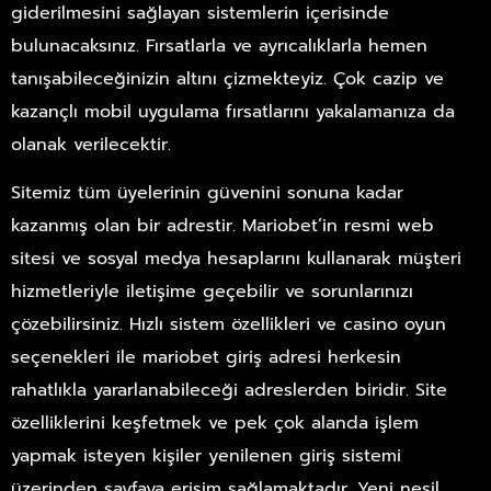
giderilmesini sağlayan sistemlerin içerisinde
bulunacaksınız. Fırsatlarla ve ayrıcalıklarla hemen
tanışabileceğinizin altını çizmekteyiz. Çok cazip ve
kazançlı mobil uygulama fırsatlarını yakalamanıza da
olanak verilecektir.
Sitemiz tüm üyelerinin güvenini sonuna kadar
kazanmış olan bir adrestir. Mariobet’in resmi web
sitesi ve sosyal medya hesaplarını kullanarak müşteri
hizmetleriyle iletişime geçebilir ve sorunlarınızı
çözebilirsiniz. Hızlı sistem özellikleri ve casino oyun
seçenekleri ile mariobet giriş adresi herkesin
rahatlıkla yararlanabileceği adreslerden biridir. Site
özelliklerini keşfetmek ve pek çok alanda işlem
yapmak isteyen kişiler yenilenen giriş sistemi
üzerinden sayfaya erişim sağlamaktadır. Yeni nesil