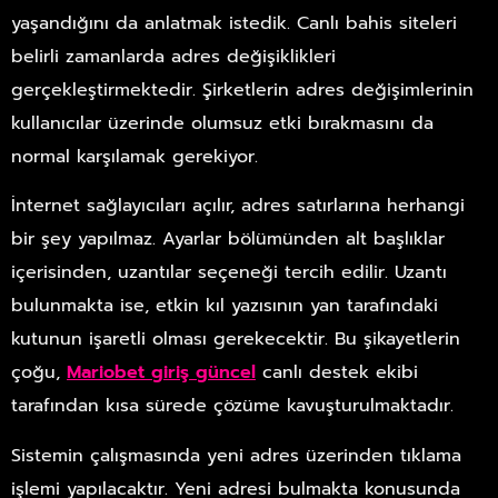
yaşandığını da anlatmak istedik. Canlı bahis siteleri
belirli zamanlarda adres değişiklikleri
gerçekleştirmektedir. Şirketlerin adres değişimlerinin
kullanıcılar üzerinde olumsuz etki bırakmasını da
normal karşılamak gerekiyor.
İnternet sağlayıcıları açılır, adres satırlarına herhangi
bir şey yapılmaz. Ayarlar bölümünden alt başlıklar
içerisinden, uzantılar seçeneği tercih edilir. Uzantı
bulunmakta ise, etkin kıl yazısının yan tarafındaki
kutunun işaretli olması gerekecektir. Bu şikayetlerin
çoğu,
Mariobet giriş güncel
canlı destek ekibi
tarafından kısa sürede çözüme kavuşturulmaktadır.
Sistemin çalışmasında yeni adres üzerinden tıklama
işlemi yapılacaktır. Yeni adresi bulmakta konusunda