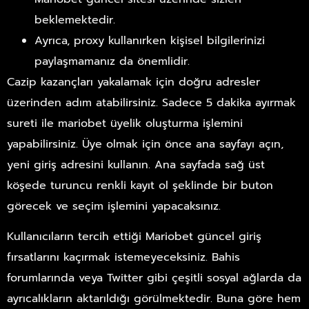
beklemektedir.
Ayrıca, proxy kullanırken kişisel bilgilerinizi
paylaşmamanız da önemlidir.
Cazip kazançları yakalamak için doğru adresler
üzerinden adım atabilirsiniz. Sadece 5 dakika ayırmak
sureti ile mariobet üyelik oluşturma işlemini
yapabilirsiniz. Üye olmak için önce ana sayfayı açın,
yeni giriş adresini kullanın. Ana sayfada sağ üst
köşede turuncu renkli kayıt ol şeklinde bir buton
görecek ve seçim işlemini yapacaksınız.
Kullanıcıların tercih ettiği Mariobet güncel giriş
fırsatlarını kaçırmak istemeyeceksiniz. Bahis
forumlarında veya Twitter gibi çeşitli sosyal ağlarda da
ayrıcalıkların aktarıldığı görülmektedir. Buna göre hem