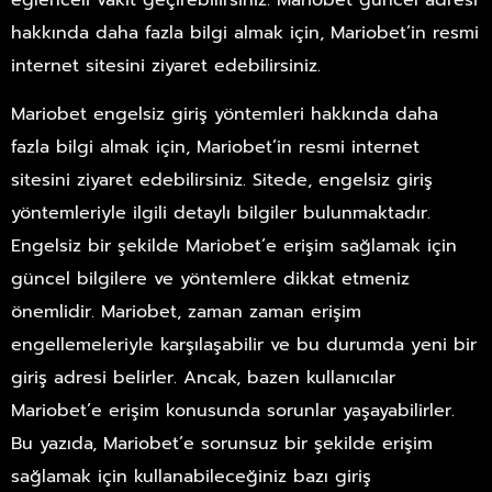
hakkında daha fazla bilgi almak için, Mariobet’in resmi
internet sitesini ziyaret edebilirsiniz.
Mariobet engelsiz giriş yöntemleri hakkında daha
fazla bilgi almak için, Mariobet’in resmi internet
sitesini ziyaret edebilirsiniz. Sitede, engelsiz giriş
yöntemleriyle ilgili detaylı bilgiler bulunmaktadır.
Engelsiz bir şekilde Mariobet’e erişim sağlamak için
güncel bilgilere ve yöntemlere dikkat etmeniz
önemlidir. Mariobet, zaman zaman erişim
engellemeleriyle karşılaşabilir ve bu durumda yeni bir
giriş adresi belirler. Ancak, bazen kullanıcılar
Mariobet’e erişim konusunda sorunlar yaşayabilirler.
Bu yazıda, Mariobet’e sorunsuz bir şekilde erişim
sağlamak için kullanabileceğiniz bazı giriş