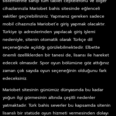
sistemlerine sahip tüm tablet ceptelefonu ve diğer
cihazlarınızla Mariobet bahis sitesinde eğlenceli
vakitler geçirebilirsiniz. Yapmanız gereken sadece
mobil cihazınızla Mariobet’e giriş yapmak olacaktır.
Türkiye ip adreslerinden yapılacak giriş işlemi
nedeniyle, sitenin otomatik olarak Türkçe dil
seçeneğinde açıldığı görülebilmektedir. Elbette
önemli özelliklerden bir tanesi de, lisansı ile hareket
edecek olmasıdır. Spor oyun bölümüne göz attığınız
zaman çok sayıda oyun seçeneğinin olduğunu fark
edeceksiniz.
Mariobet sitesinin günümüz dünyasında bu kadar
yoğun ilgi görmesinin altında çeşitli nedenler
yatmaktadır. Türk bahis severler bu kapsamda sitenin
lisanslı bir statüde oyun hizmeti vermesinden dolayı