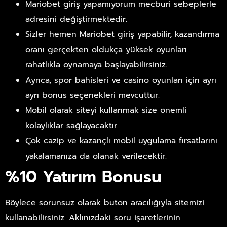
Mariobet giriş yapamıyorum mecburi sebeplerle
adresini değiştirmektedir.
Sizler hemen Mariobet giriş yapabilir, kazandırma
oranı gerçekten oldukça yüksek oyunları
rahatlıkla oynamaya başlayabilirsiniz.
Ayrıca, spor bahisleri ve casino oyunları için ayrı
ayrı bonus seçenekleri mevcuttur.
Mobil olarak siteyi kullanmak size önemli
kolaylıklar sağlayacaktır.
Çok cazip ve kazançlı mobil uygulama fırsatlarını
yakalamanıza da olanak verilecektir.
%10 Yatırım Bonusu
Böylece sorunsuz olarak buton aracılığıyla sitemizi
kullanabilirsiniz. Aklınızdaki soru işaretlerinin