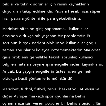
bilgisi ve teknik sorunlar için resmi kaynakların
duyuruları takip edilmelidir. Papara hesabınıza, süper
hızlı papara yöntemi ile para çekebilirsiniz.
Mariobet sitesine giriş yapamamak, kullanıcılar
arasında oldukça sık yaşanan bir problemdir. Bu
sorunun birçok nedeni olabilir ve kullanıcılar çoğu
zaman sorunlarını kolayca çözememektedir. Mariobet
giriş problemi genellikle teknik sorunlar, kullanıcı
bilgileri hataları veya erişim engellerinden kaynaklanır.
Ancak, bu yaygın engellerin üstesinden gelmek
oldukça basit yöntemlerle mümkündür.
Mariobet, futbol, futbol, tenis, basketbol, at yarışı ve
diğer Avrupa merkezli spor oyunlarına bahis
oynamanıza izin veren popüler bir bahis sitesidir. Tüm