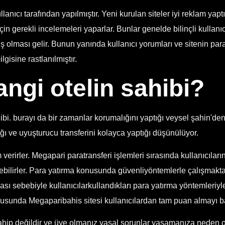
ıcı tarafından yapılmıştır. Yeni kurulan siteler iyi reklam yaptık
 için gerekli incelemeleri yaparlar. Bunlar genelde bilinçli kullan
muş olması gelir. Bunun yanında kullanıcı yorumları ve sitenin p
lgisine rastlanılmıştır.
ngi otelin sahibi?
ahibi. burayı da bir zamanlar korumalığını yaptığı veysel şahin
ğı ve uyuşturucu transferini kolayca yaptığı düşünülüyor.
erirler. Megapari paratransferi işlemleri sırasında kullanıcıla
debilirler. Para yatırma konusunda güvenliyöntemlerle çalışmakta
ı sebebiyle kullanıcılarkullandıkları para yatırma yöntemleriyle y
usunda Megaparibahis sitesi kullanıcılardan tam puan almayı ba
ahip değildir ve üye olmanız yasal sorunlar yaşamanıza neden ola