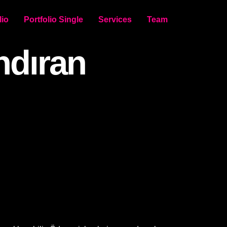
lio
Portfolio Single
Services
Team
ndıran