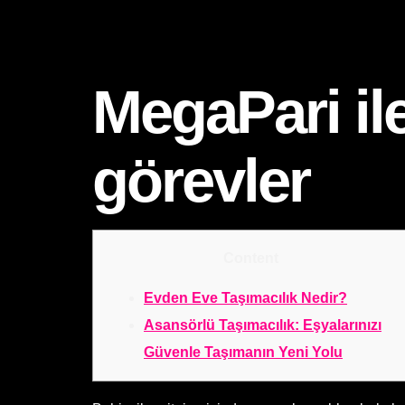
MegaPari il
görevler
Content
Evden Eve Taşımacılık Nedir?
Asansörlü Taşımacılık: Eşyalarınızı
Güvenle Taşımanın Yeni Yolu