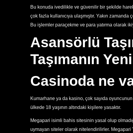
Bu konuda ivedilikle ve güvenilir bir şekilde hare
çok fazla kullanıcıya ulaşmıştır. Yakın zamanda çok
Bu işlemler paraçekme ve para yatırma olarak ikiye
Asansörlü Taşı
Taşımanın Yeni
Casinoda ne v
Kumarhane ya da kasino, çok sayıda oyuncunun a
ülkede 18 yaşının altındaki kişilere yasaktır.
Megapari isimli bahis sitesinin yasal olup olmad
uymayan siteler olarak nitelendirilirler. Megapari