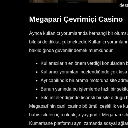
dest
Megapari Çevrimiçi Casino
Ayrıca kullanıcı yorumlarında herhangi bir olumsu
bilgisi de dikkat çekmektedir. Kullanıcı yorumların
bakıldığında güvenilir demek mümkündür.
Kullanıcıların en önem verdiği konulardan bi
Kullanıcı yorumları incelendiğinde çok kısa s
Ayrıcabilindik bir arama motoruna site adre
Bunun yanında bu işlemlerde hızlı bir şeki
Site incelendiğinde lisanslı bir site olduğu bi
Megapari’nin canlı casino bölümü, çeşitlilik ve ku
bahis siteleri için oldukça yaygındır. Megapari sit
Kumarhane platformu aynı zamanda sosyal ağlar 