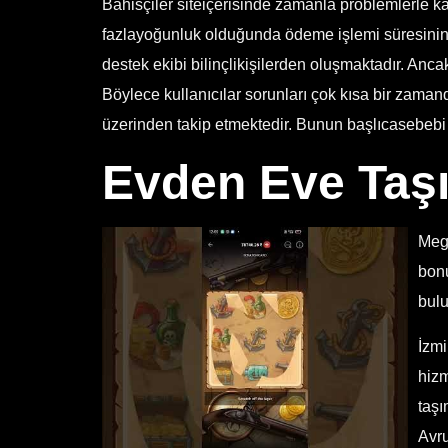
Bahisçiler siteiçerisinde zamanla problemlerle ka
fazlayoğunluk olduğunda ödeme işlemi süresinin uz
destek ekibi bilinçlikişilerden oluşmaktadır. Anca
Böylece kullanıcılar sorunları çok kısa bir zaman
üzerinden takip etmektedir. Bunun başlıcasebebi k
Evden Eve Taşı
Mega
bonu
bulu
İzmi
hizm
taşı
Avru