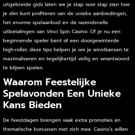
uitgebreide gids laten we je stap voor stap zien hoe
je slim kunt profiteren van de unieke aanbiedingen,
het enorme spelaanbod en de razendsnelle
uitbetalingen van Vinci Spin Casino. Of je nu een
beginnende speler bent of een doorgewinterde
high‑roller, deze tips helpen je om je winstkansen te
maximaliseren en tegelijkertijd veilig en verantwoord
te blijven spelen.
Waarom Feestelijke
Spelavonden Een Unieke
Kans Bieden
De feestdagen brengen vaak extra promoties en
thematische bonussen met zich mee. Casino’s willen