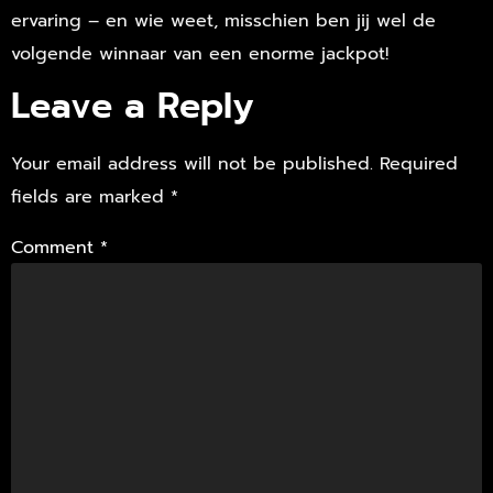
ervaring – en wie weet, misschien ben jij wel de
volgende winnaar van een enorme jackpot!
Leave a Reply
Your email address will not be published.
Required
fields are marked
*
Comment
*