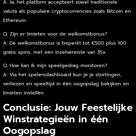
A: Ja, het platform accepteert zowel traditionele
valuta als populaire cryptocurrencies zoals Bitcoin en
Ethereum.
Q: Zijn er limieten voor de welkomstbonus?
A: De welkomstbonus is beperkt tot €500 plus 100
gratis spins, met een inzetvereiste van 35x.
Q: Hoe kan ik mijn speelgedrag monitoren?
A: Via het spelersdashboard kun je je stortingen,
verliezen en speeltijd in één oogopslag bekijken en
limieten instellen.
Conclusie: Jouw Feestelijke
Winstrategieën in één
Oogopslag