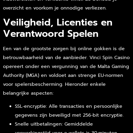
overzicht en voorkom je onnodige verliezen.
Veiligheid, Licenties en
Verantwoord Spelen
Een van de grootste zorgen bij online gokken is de
betrouwbaarheid van de aanbieder. Vinci Spin Casino
opereert onder een vergunning van de Malta Gaming
Authority (MGA) en voldoet aan strenge EU‑normen
voor spelersbescherming. Hieronder enkele
belangrijke aspecten:
SSL‑encryptie: Alle transacties en persoonlijke
gegevens zijn beveiligd met 256‑bit encryptie.
Snelle uitbetalingen: Gemiddelde
verwerkingstijd voor e‑wallets is 30 minuten,