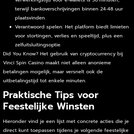
terwijl bankoverschrijvingen binnen 24‑48 uur
plaatsvinden.
Verantwoord spelen: Het platform biedt limieten
voor stortingen, verlies en speeltijd, plus een
zelfuitsluitingsoptie.
Did You Know? Het gebruik van cryptocurrency bij
Vinci Spin Casino maakt niet alleen anonieme
betalingen mogelijk, maar versnelt ook de
uitbetalingstijd tot enkele minuten.
Praktische Tips voor
Feestelijke Winsten
Hieronder vind je een lijst met concrete acties die je
direct kunt toepassen tijdens je volgende feestelijke