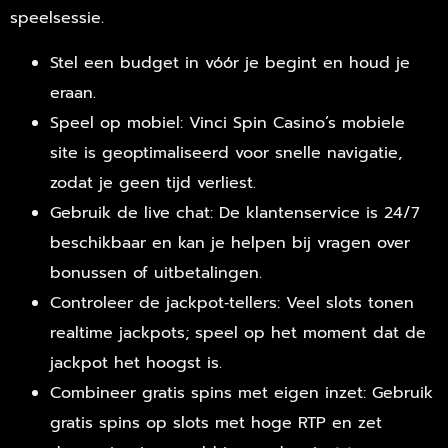
speelsessie.
Stel een budget in vóór je begint en houd je
eraan.
Speel op mobiel: Vinci Spin Casino’s mobiele
site is geoptimaliseerd voor snelle navigatie,
zodat je geen tijd verliest.
Gebruik de live chat: De klantenservice is 24/7
beschikbaar en kan je helpen bij vragen over
bonussen of uitbetalingen.
Controleer de jackpot‑tellers: Veel slots tonen
realtime jackpots; speel op het moment dat de
jackpot het hoogst is.
Combineer gratis spins met eigen inzet: Gebruik
gratis spins op slots met hoge RTP en zet