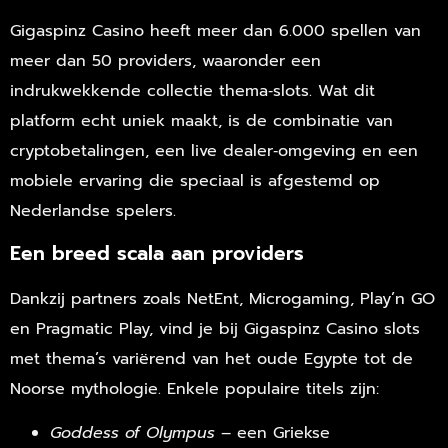
Gigaspinz Casino heeft meer dan 6.000 spellen van
meer dan 50 providers, waaronder een
indrukwekkende collectie thema‑slots. Wat dit
platform echt uniek maakt, is de combinatie van
cryptobetalingen, een live dealer‑omgeving en een
mobiele ervaring die speciaal is afgestemd op
Nederlandse spelers.
Een breed scala aan providers
Dankzij partners zoals NetEnt, Microgaming, Play’n GO
en Pragmatic Play, vind je bij Gigaspinz Casino slots
met thema’s variërend van het oude Egypte tot de
Noorse mythologie. Enkele populaire titels zijn:
Goddess of Olympus
– een Griekse