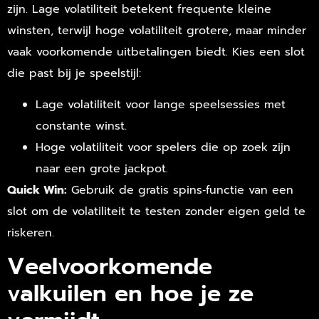
zijn. Lage volatiliteit betekent frequente kleine
winsten, terwijl hoge volatiliteit grotere, maar minder
vaak voorkomende uitbetalingen biedt. Kies een slot
die past bij je speelstijl:
Lage volatiliteit voor lange speelsessies met
constante winst.
Hoge volatiliteit voor spelers die op zoek zijn
naar een grote jackpot.
Quick Win:
Gebruik de gratis spins‑functie van een
slot om de volatiliteit te testen zonder eigen geld te
riskeren.
Veelvoorkomende
valkuilen en hoe je ze