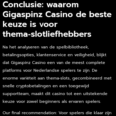
Conclusie: waarom
Gigaspinz Casino de beste
keuze is voor
thema‑slotliefhebbers
Na het analyseren van de spelbibliotheek,
betalingsopties, klantenservice en veiligheid, blijkt
dat Gigaspinz Casino een van de meest complete
platforms voor Nederlandse spelers te zijn. De
enorme variëteit aan thema‑slots, gecombineerd met
snelle cryptobetalingen en een toegewijd
supportteam, maakt dit casino tot een uitstekende
keuze voor zowel beginners als ervaren spelers.
Our final recommendation: Voor spelers die klaar zijn