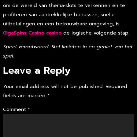
om de wereld van thema‑slots te verkennen en te
profiteren van aantrekkelijke bonussen, snelle
uitbetalingen en een betrouwbare omgeving, is
GigaSpinz Casino casino
de logische volgende stap.
Speel verantwoord. Stel limieten in en geniet van het
spel.
Leave a Reply
Your email address will not be published.
Required
fields are marked
*
Comment
*