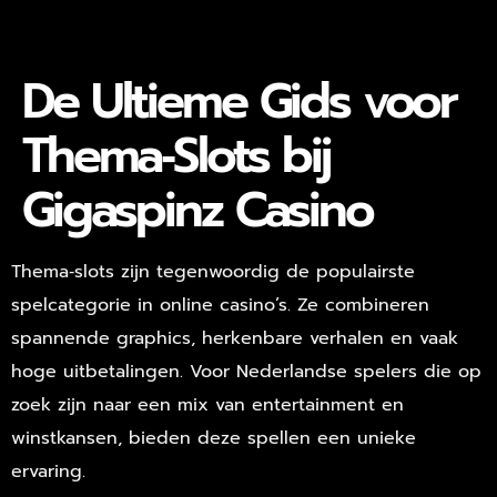
De Ultieme Gids voor
Thema‑Slots bij
Gigaspinz Casino
Thema‑slots zijn tegenwoordig de populairste
spelcategorie in online casino’s. Ze combineren
spannende graphics, herkenbare verhalen en vaak
hoge uitbetalingen. Voor Nederlandse spelers die op
zoek zijn naar een mix van entertainment en
winstkansen, bieden deze spellen een unieke
ervaring.