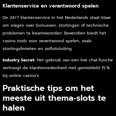
Klantenservice en verantwoord spelen
De 24/7 klantenservice in het Nederlands staat klaar
om vragen over bonussen, stortingen of technische
problemen te beantwoorden. Bovendien biedt het
casino tools voor verantwoord spelen, zoals
stortingslimieten en zelfuitsluiting.
Industry Secret:
Het gebruik van een live chat‑functie
verhoogt de klanttevredenheid met gemiddeld 15 %
bij online casino’s.
Praktische tips om het
meeste uit thema‑slots te
halen