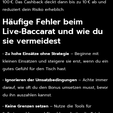
100 €. Das Cashback deckt dann bis zu 10 € ab und
reduziert dein Risiko erheblich.
Häufige Fehler beim
Live‑Baccarat und wie du
sie vermeidest
•
Zu hohe Einsätze ohne Strategie
– Beginne mit
kleinen Einsätzen und steigere sie erst, wenn du ein
gutes Gefühl für den Tisch hast.
•
Ignorieren der Umsatzbedingungen
– Achte immer
darauf, wie oft du den Bonus umsetzen musst, bevor
du ihn auszahlen kannst.
•
Keine Grenzen setzen
– Nutze die Tools für