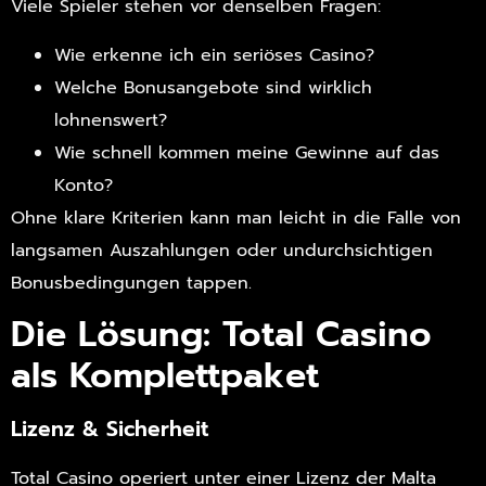
Viele Spieler stehen vor denselben Fragen:
Wie erkenne ich ein seriöses Casino?
Welche Bonusangebote sind wirklich
lohnenswert?
Wie schnell kommen meine Gewinne auf das
Konto?
Ohne klare Kriterien kann man leicht in die Falle von
langsamen Auszahlungen oder undurchsichtigen
Bonusbedingungen tappen.
Die Lösung: Total Casino
als Komplettpaket
Lizenz & Sicherheit
Total Casino operiert unter einer Lizenz der Malta