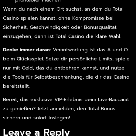
Wenn du nach einem Ort suchst, an dem du Total
Casino spielen kannst, ohne Kompromisse bei
Sicherheit, Geschwindigkeit oder Bonusqualität
einzugehen, dann ist Total Casino die klare Wahl.
Denke immer daran:
Verantwortung ist das A und O
beim Glücksspiel. Setze dir persönliche Limits, spiele
nur mit Geld, das du entbehren kannst, und nutze
die Tools für Selbstbeschränkung, die dir das Casino
bereitstellt.
Bereit, das exklusive VIP‑Erlebnis beim Live‑Baccarat
zu genießen? Jetzt anmelden, den Total Bonus
sichern und sofort loslegen!
Leave a Reply