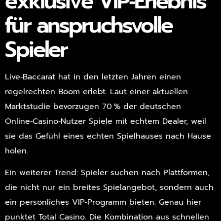
exklusive VIP‑Erlebnis
für anspruchsvolle
Spieler
Live‑Baccarat hat in den letzten Jahren einen
regelrechten Boom erlebt. Laut einer aktuellen
Marktstudie bevorzugen 70 % der deutschen
Online‑Casino‑Nutzer Spiele mit echtem Dealer, weil
sie das Gefühl eines echten Spielhauses nach Hause
holen.
Ein weiterer Trend: Spieler suchen nach Plattformen,
die nicht nur ein breites Spielangebot, sondern auch
ein persönliches VIP‑Programm bieten. Genau hier
punktet Total Casino. Die Kombination aus schnellen