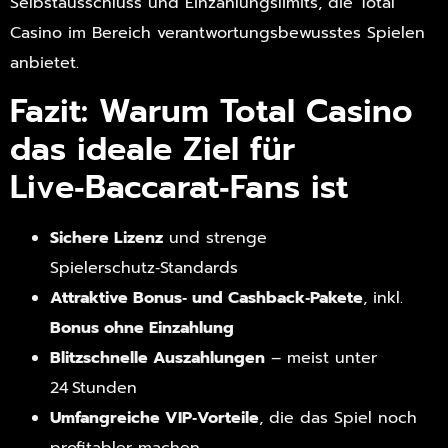
Selbstausschluss und Einzahlungslimits, die Total
Casino im Bereich verantwortungsbewusstes Spielen
anbietet.
Fazit: Warum Total Casino
das ideale Ziel für
Live‑Baccarat‑Fans ist
Sichere Lizenz
und strenge
Spielerschutz‑Standards
Attraktive Bonus‑ und Cashback‑Pakete
, inkl.
Bonus ohne Einzahlung
Blitzschnelle Auszahlungen
– meist unter
24 Stunden
Umfangreiche VIP‑Vorteile
, die das Spiel noch
profitabler machen