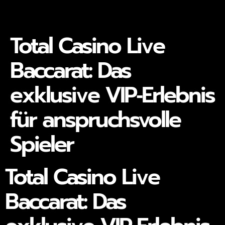
Total Casino Live
Baccarat: Das
exklusive VIP‑Erlebnis
für anspruchsvolle
Spieler
Total Casino Live
Baccarat: Das