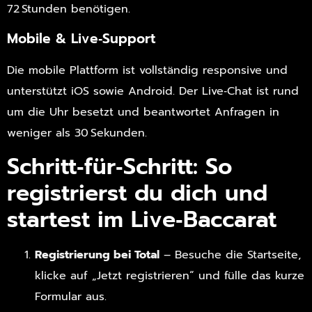
72 Stunden benötigen.
Mobile & Live‑Support
Die mobile Plattform ist vollständig responsive und
unterstützt iOS sowie Android. Der Live‑Chat ist rund
um die Uhr besetzt und beantwortet Anfragen in
weniger als 30 Sekunden.
Schritt‑für‑Schritt: So
registrierst du dich und
startest im Live‑Baccarat
Registrierung bei Total
– Besuche die Startseite,
klicke auf „Jetzt registrieren“ und fülle das kurze
Formular aus.