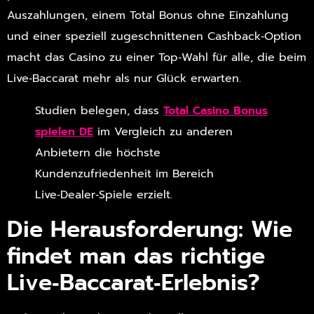
Auszahlungen, einem Total Bonus ohne Einzahlung
und einer speziell zugeschnittenen Cashback‑Option
macht das Casino zu einer Top‑Wahl für alle, die beim
Live‑Baccarat mehr als nur Glück erwarten.
Studien belegen, dass
Total Casino Bonus
spielen DE
im Vergleich zu anderen
Anbietern die höchste
Kundenzufriedenheit im Bereich
Live‑Dealer‑Spiele erzielt.
Die Herausforderung: Wie
findet man das richtige
Live‑Baccarat‑Erlebnis?