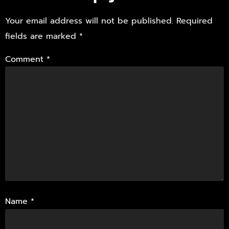
Your email address will not be published.
Required
fields are marked
*
Comment
*
Name
*