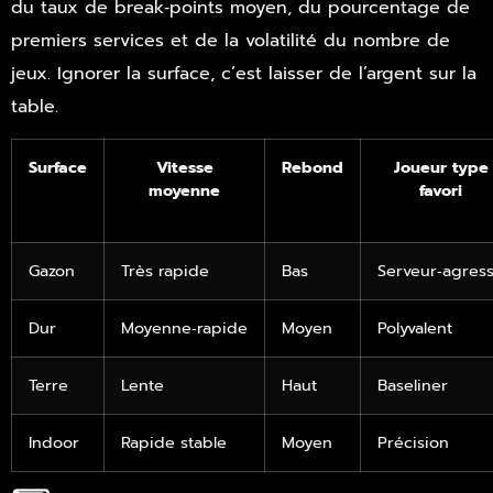
du taux de break‑points moyen, du pourcentage de
premiers services et de la volatilité du nombre de
jeux. Ignorer la surface, c’est laisser de l’argent sur la
table.
Surface
Vitesse
Rebond
Joueur type
moyenne
favori
Gazon
Très rapide
Bas
Serveur‑agress
Dur
Moyenne‑rapide
Moyen
Polyvalent
Terre
Lente
Haut
Baseliner
Indoor
Rapide stable
Moyen
Précision