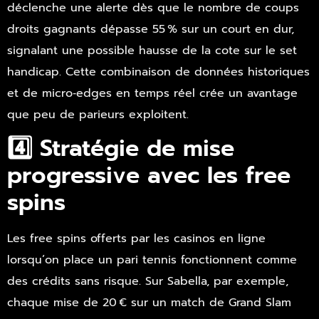
déclenche une alerte dès que le nombre de coups
droits gagnants dépasse 55 % sur un court en dur,
signalant une possible hausse de la cote sur le set
handicap. Cette combinaison de données historiques
et de micro‑edges en temps réel crée un avantage
que peu de parieurs exploitent.
4️⃣ Stratégie de mise
progressive avec les free
spins
Les free spins offerts par les casinos en ligne
lorsqu’on place un pari tennis fonctionnent comme
des crédits sans risque. Sur Sabella, par exemple,
chaque mise de 20 € sur un match de Grand Slam