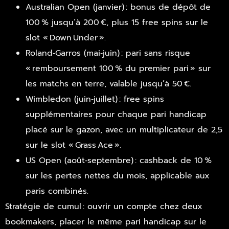
Australian Open (janvier) : bonus de dépôt de
100 % jusqu’à 200 €, plus 15 free spins sur le
slot « Down Under ».
Roland‑Garros (mai‑juin) : pari sans risque
« remboursement 100 % du premier pari » sur
les matchs en terre, valable jusqu’à 50 €.
Wimbledon (juin‑juillet) : free spins
supplémentaires pour chaque pari handicap
placé sur le gazon, avec un multiplicateur de 2,5
sur le slot « Grass Ace ».
US Open (août‑septembre) : cashback de 10 %
sur les pertes nettes du mois, applicable aux
paris combinés.
Stratégie de cumul : ouvrir un compte chez deux
bookmakers, placer le même pari handicap sur le