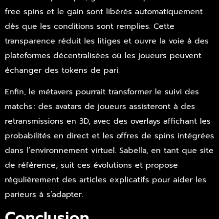
free spins et le gain sont libérés automatiquement
dès que les conditions sont remplies. Cette
transparence réduit les litiges et ouvre la voie à des
plateformes décentralisées où les joueurs peuvent
échanger des tokens de pari.
Enfin, le métavers pourrait transformer le suivi des
matchs : des avatars de joueurs assisteront à des
retransmissions en 3D, avec des overlays affichant les
probabilités en direct et les offres de spins intégrées
dans l’environnement virtuel. Sabella, en tant que site
de référence, suit ces évolutions et propose
régulièrement des articles explicatifs pour aider les
parieurs à s’adapter.
Conclusion