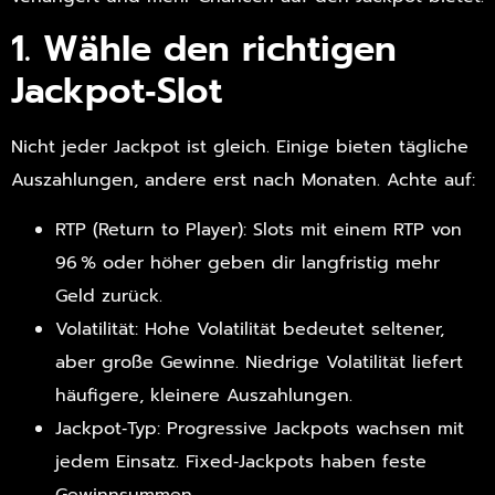
1. Wähle den richtigen
Jackpot‑Slot
Nicht jeder Jackpot ist gleich. Einige bieten tägliche
Auszahlungen, andere erst nach Monaten. Achte auf:
RTP (Return to Player): Slots mit einem RTP von
96 % oder höher geben dir langfristig mehr
Geld zurück.
Volatilität: Hohe Volatilität bedeutet seltener,
aber große Gewinne. Niedrige Volatilität liefert
häufigere, kleinere Auszahlungen.
Jackpot‑Typ: Progressive Jackpots wachsen mit
jedem Einsatz. Fixed‑Jackpots haben feste
Gewinnsummen.