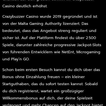
Casino deutlich erhöhst.
Crazybuzzer Casino wurde 2019 gegründet und ist
von der Malta Gaming Authority lizenziert. Das
bedeutet, dass das Angebot streng reguliert und
sicher ist. Auf der Plattform findest du über 2 500
Spiele, darunter zahlreiche progressive Jackpot‑Slots
von führenden Entwicklern wie NetEnt, Microgaming
und Play’n GO.
Schon beim ersten Besuch kannst du dich über das
Bonus ohne Einzahlung freuen – ein kleiner
Startguthaben, das du sofort testen kannst. Sobald
du dich registrierst, wartet ein großzügiger
Willkommensbonus auf dich, der deine Spielzeit
verlängert und mehr Chancen auf den Jackpot bietet.