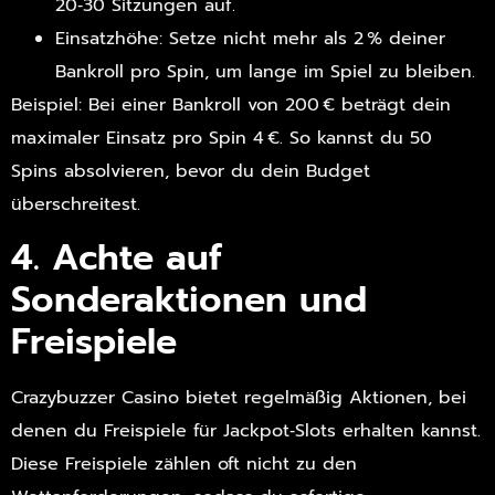
20‑30 Sitzungen auf.
Einsatzhöhe: Setze nicht mehr als 2 % deiner
Bankroll pro Spin, um lange im Spiel zu bleiben.
Beispiel: Bei einer Bankroll von 200 € beträgt dein
maximaler Einsatz pro Spin 4 €. So kannst du 50
Spins absolvieren, bevor du dein Budget
überschreitest.
4. Achte auf
Sonderaktionen und
Freispiele
Crazybuzzer Casino bietet regelmäßig Aktionen, bei
denen du Freispiele für Jackpot‑Slots erhalten kannst.
Diese Freispiele zählen oft nicht zu den