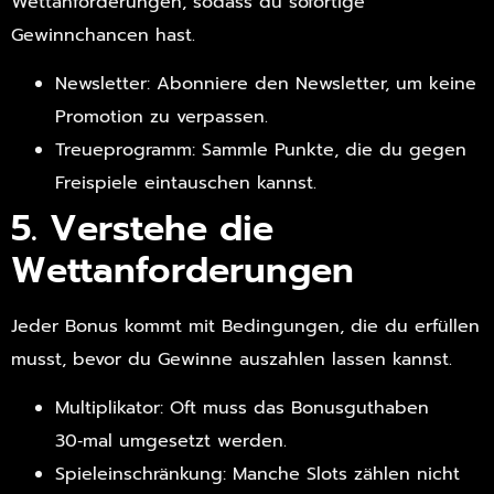
Wettanforderungen, sodass du sofortige
Gewinnchancen hast.
Newsletter: Abonniere den Newsletter, um keine
Promotion zu verpassen.
Treueprogramm: Sammle Punkte, die du gegen
Freispiele eintauschen kannst.
5. Verstehe die
Wettanforderungen
Jeder Bonus kommt mit Bedingungen, die du erfüllen
musst, bevor du Gewinne auszahlen lassen kannst.
Multiplikator: Oft muss das Bonusguthaben
30‑mal umgesetzt werden.
Spieleinschränkung: Manche Slots zählen nicht