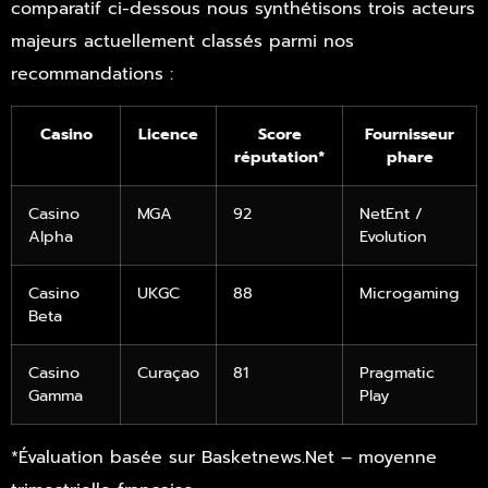
comparatif ci-dessous nous synthétisons trois acteurs
majeurs actuellement classés parmi nos
recommandations :
Casino
Licence
Score
Fournisseur
réputation*
phare
Casino
MGA
92
NetEnt /
Alpha
Evolution
Casino
UKGC
88
Microgaming
Beta
Casino
Curaçao
81
Pragmatic
Gamma
Play
*Évaluation basée sur Basketnews.Net – moyenne