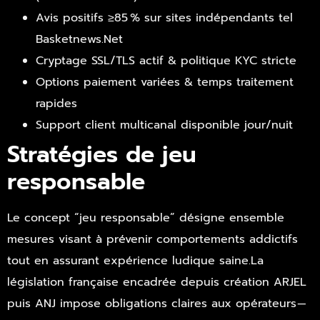
Avis positifs ≥85 % sur sites indépendants tel
Basketnews.Net
Cryptage SSL/TLS actif & politique KYC stricte
Options paiement variées & temps traitement
rapides
Support client multicanal disponible jour/nuit
Stratégies de jeu
responsable
Le concept “jeu responsable” désigne ensemble
mesures visant à prévenir comportements addictifs
tout en assurant expérience ludique saine.La
législation française encadrée depuis création ARJEL
puis ANJ impose obligations claires aux opérateurs —