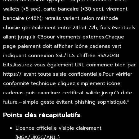
wallets (<5 sec), carte bancaire (<30 sec), virement
bancaire (<48h); retraits varient selon méthode
choisie généralement entre 24het 72h, frais éventuels
allant jusqu’à ‎€3‏‎pour virements externes.Chaque
page paiement doit afficher icône cadenas vert
indiquant connexion SSL/TLS chiffrée RSA2048
bits.Assurez-vous également URL commence bien par
https:// avant toute saisie confidentielle.Pour vérifier
conformité technique cliquez simplement icône
cadenas puis examinez certificat valide jusqu’à date
future.—simple geste évitant phishing sophistiqué.*
Points clés récapitulatifs
Licence officielle visible clairement
(MGA/UKGC/ANJ…)