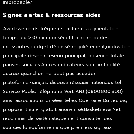
improbable.*
Signes alertes & ressources aides
Avertissements fréquents incluent augmentation
temps jeu >30 min consécutif malgré pertes
croissantes,budget dépassé régulièrement,motivation
principale devenir revenu principal,l’absence totale
pauses sociales.Autres indicateurs sont irritabilité
accrue quand on ne peut pas accéder
plateforme.Français dispose réseaux nationaux tel
Service Public Téléphone Vert ANJ (0800 800 800)
ainsi associations privées telles Que Faire Du Jeu.org
proposant suivi gratuit anonymisé.Basketnews.Net
recommande systématiquement consulter ces
sources lorsqu’on remarque premiers signaux