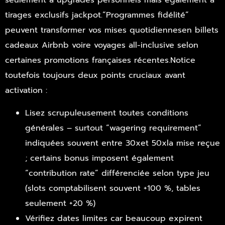
seulement à upgrades personnels mais également à
tirages exclusifs jackpot.“Programmes fidélité”
peuvent transformer vos mises quotidiennes​en billets
cadeaux Airbnb voire voyages all-inclusive selon
certaines promotions françaises récentes.Notice
toutefois toujours deux points cruciaux avant
activation :
Lisez scrupuleusement toutes conditions
générales – surtout “wagering requirement”
indiquées souvent entre 30xet 50xla mise reçue
; certains bonus imposent également
“contribution rate” différenciée selon type jeu
(slots comptabilisent souvent +100 %, tables
seulement +20 %)
Vérifiez dates limites car beaucoup expirent