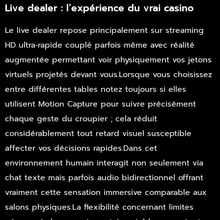
Live dealer : l’expérience du vrai casino
Le live dealer repose principalement sur streaming
HD ultra‑rapide couplé parfois même avec réalité
augmentée permettant voir physiquement vos jetons
virtuels projetés devant vous.Lorsque vous choisissez
entre différentes tables notez toujours si elles
utilisent Motion Capture pour suivre précisément
chaque geste du croupier ; cela réduit
considérablement tout retard visuel susceptible
affecter vos décisions rapides.Dans cet
environnement humain interagit non seulement via
chat texte mais parfois audio bidirectionnel offrant
vraiment cette sensation immersive comparable aux
salons physiques.La flexibilité concernant limites