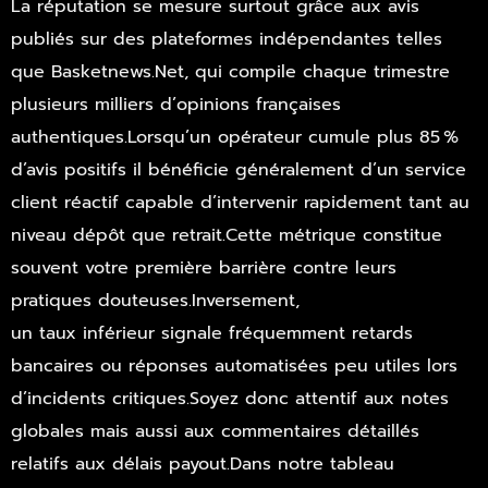
La réputation se mesure surtout grâce aux avis
publiés sur des plateformes indépendantes telles
que Basketnews.Net, qui compile chaque trimestre
plusieurs milliers d’opinions françaises
authentiques.Lorsqu’un opérateur cumule plus 85 %
d’avis positifs il bénéficie généralement d’un service
client réactif capable d’intervenir rapidement tant au
niveau dépôt que retrait.Cette métrique constitue
souvent votre première barrière contre leurs
pratiques douteuses.Inversement,
un taux inférieur signale fréquemment retards
bancaires ou réponses automatisées peu utiles lors
d’incidents critiques.Soyez donc attentif aux notes
globales mais aussi aux commentaires détaillés
relatifs aux délais payout.Dans notre tableau