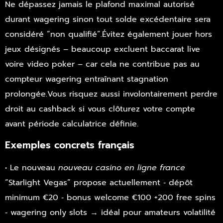
Ne dépassez jamais le plafond maximal autorisé
durant wagering sinon tout solde excédentaire sera
considéré “non qualifié”.Évitez également jouer hors
jeux désignés – beaucoup excluent baccarat live
voire video poker – car cela ne contribue pas au
compteur wagering entraînant stagnation
prolongée.Vous risquez aussi involontairement perdre
droit au cashback si vous clôturez votre compte
avant période calculatrice définie.​
Exemples concrets français
• Le nouveau
nouveau casino en ligne france
“Starlight Vegas” propose actuellement ‑ dépôt
minimum €20 ‑ bonus welcome €100 +200 free spins
‑ wagering only slots → idéal pour amateurs volatilité