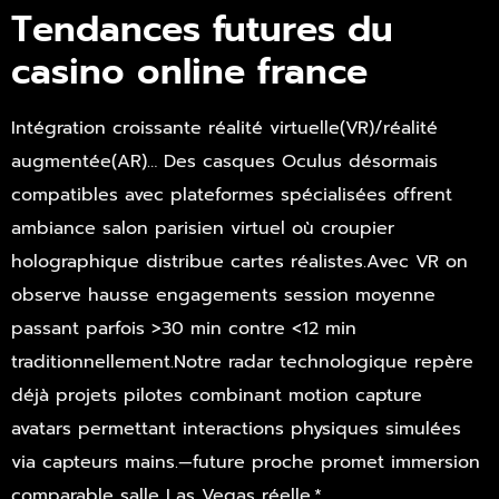
Tendances futures du
casino online france
Intégration croissante réalité virtuelle(VR)/réalité
augmentée(AR)… Des casques Oculus désormais
compatibles avec plateformes spécialisées offrent
ambiance salon parisien virtuel où croupier
holographique distribue cartes réalistes.Avec VR on
observe hausse engagements session moyenne
passant parfois >30 min contre <12 min
traditionnellement.Notre radar technologique repère
déjà projets pilotes combinant motion capture
avatars permettant interactions physiques simulées
via capteurs mains.—future proche promet immersion
comparable salle Las Vegas réelle.*