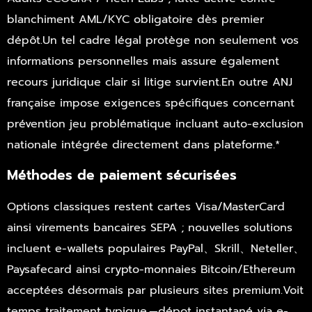
blanchiment AML/KYC obligatoire dès premier
dépôt.Un tel cadre légal protège non seulement vos
informations personnelles mais assure également
recours juridique clair si litige survient.En outre ANJ
française impose exigences spécifiques concernant
prévention jeu problématique incluant auto-exclusion
nationale intégrée directement dans plateforme.*
Méthodes de paiement sécurisées
Options classiques restent cartes Visa/MasterCard
ainsi virements bancaires SEPA ; nouvelles solutions
incluent e-wallets populaires PayPal、Skrill、Neteller、
Paysafecard ainsi crypto-monnaies Bitcoin/Ethereum
acceptées désormais par plusieurs sites premium.Voit
temps traitement typique —dépot instantané via e-