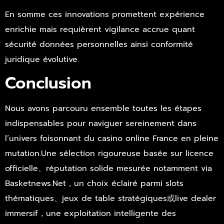
En somme ces innovations promettent expérience
enrichie mais requièrent vigilance accrue quant
sécurité données personnelles ainsi conformité
juridique évolutive.
Conclusion
Nous avons parcouru ensemble toutes les étapes
indispensables pour naviguer sereinement dans
l’univers foisonnant du casino online France en pleine
mutation.Une sélection rigoureuse basée sur licence
officielle、réputation solide mesurée notamment via
Basketnews.Net，un choix éclairé parmi slots
thématiques、jeux de table stratégiques或live dealer
immersif，une exploitation intelligente des