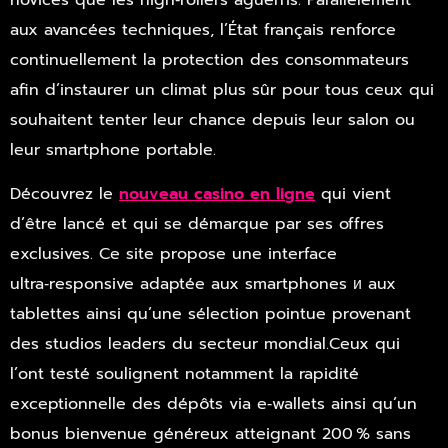
novices que les high‑rollers aguerris. Parallèlement
aux avancées techniques, l’État français renforce
continuellement la protection des consommateurs
afin d’instaurer un climat plus sûr pour tous ceux qui
souhaitent tenter leur chance depuis leur salon ou
leur smartphone portable.
Découvrez le
nouveau casino en ligne
qui vient
d’être lancé et qui se démarque par ses offres
exclusives. Ce site propose une interface
ultra‑responsive adaptée aux smartphones и aux
tablettes ainsi qu’une sélection pointue provenant
des studios leaders du secteur mondial.Ceux qui
l’ont testé soulignent notamment la rapidité
exceptionnelle des dépôts via e‑wallets ainsi qu’un
bonus bienvenue généreux atteignant 200 % sans