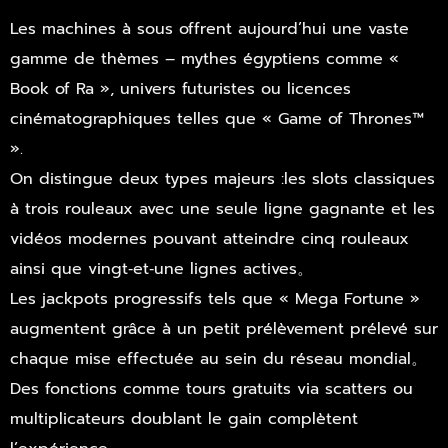
Les machines à sous offrent aujourd’hui une vaste
gamme de thèmes – mythes égyptiens comme «
Book of Ra », univers futuristes ou licences
cinématographiques telles que « Game of Thrones™
».
On distingue deux types majeurs :les slots classiques
à trois rouleaux avec une seule ligne gagnante et les
vidéos modernes pouvant atteindre cinq rouleaux
ainsi que vingt‑et‑une lignes actives。
Les jackpots progressifs tels que « Mega Fortune »
augmentent grâce à un petit prélèvement prélevé sur
chaque mise effectuée au sein du réseau mondial。
Des fonctions comme tours gratuits via scatters ou
multiplicateurs doublant le gain complètent