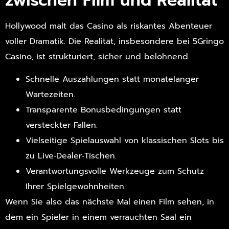
zwischen Film und Realität
Hollywood malt das Casino als riskantes Abenteuer
voller Dramatik. Die Realität, insbesondere bei 5Gringo
Casino, ist strukturiert, sicher und belohnend.
Schnelle Auszahlungen statt monatelanger
Wartezeiten.
Transparente Bonusbedingungen statt
versteckter Fallen.
Vielseitige Spielauswahl von klassischen Slots bis
zu Live‑Dealer‑Tischen.
Verantwortungsvolle Werkzeuge zum Schutz
Ihrer Spielgewohnheiten.
Wenn Sie also das nächste Mal einen Film sehen, in
dem ein Spieler in einem verrauchten Saal ein