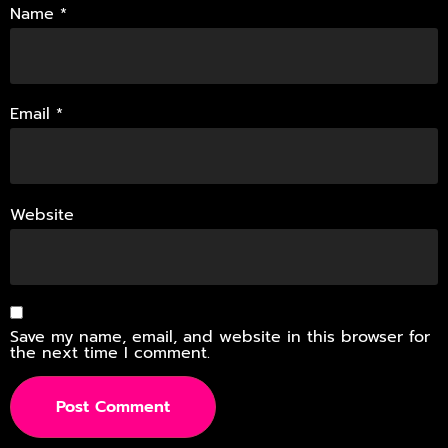
Name
*
Email
*
Website
Save my name, email, and website in this browser for
the next time I comment.