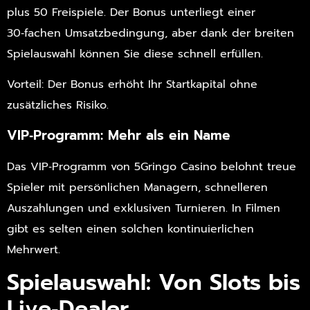
plus 50 Freispiele. Der Bonus unterliegt einer
30‑fachen Umsatzbedingung, aber dank der breiten
Spielauswahl können Sie diese schnell erfüllen.
Vorteil: Der Bonus erhöht Ihr Startkapital ohne
zusätzliches Risiko.
VIP‑Programm: Mehr als ein Name
Das VIP‑Programm von 5Gringo Casino belohnt treue
Spieler mit persönlichen Managern, schnelleren
Auszahlungen und exklusiven Turnieren. In Filmen
gibt es selten einen solchen kontinuierlichen
Mehrwert.
Spielauswahl: Von Slots bis
Live‑Dealer