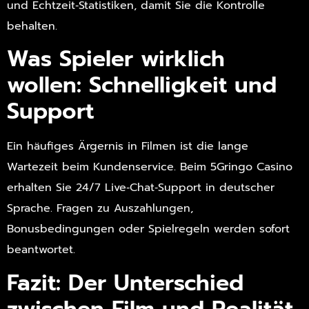
und Echtzeit‑Statistiken, damit Sie die Kontrolle
behalten.
Was Spieler wirklich
wollen: Schnelligkeit und
Support
Ein häufiges Ärgernis in Filmen ist die lange
Wartezeit beim Kundenservice. Beim 5Gringo Casino
erhalten Sie 24/7 Live‑Chat‑Support in deutscher
Sprache. Fragen zu Auszahlungen,
Bonusbedingungen oder Spielregeln werden sofort
beantwortet.
Fazit: Der Unterschied