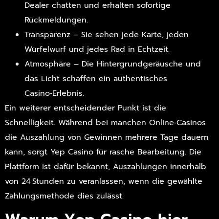
Dealer chatten und erhalten sofortige
Rückmeldungen.
Transparenz – Sie sehen jede Karte, jeden
Würfelwurf und jedes Rad in Echtzeit.
Atmosphäre – Die Hintergrundgeräusche und
das Licht schaffen ein authentisches
Casino‑Erlebnis.
Ein weiterer entscheidender Punkt ist die
Schnelligkeit. Während bei manchen Online‑Casinos
die Auszahlung von Gewinnen mehrere Tage dauern
kann, sorgt Yep Casino für rasche Bearbeitung. Die
Plattform ist dafür bekannt, Auszahlungen innerhalb
von 24 Stunden zu veranlassen, wenn die gewählte
Zahlungsmethode dies zulässt.