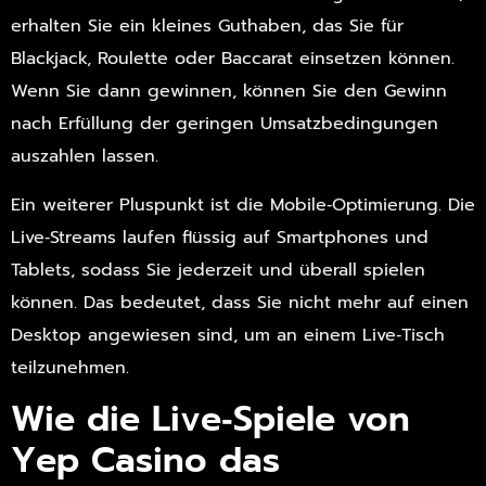
erhalten Sie ein kleines Guthaben, das Sie für
Blackjack, Roulette oder Baccarat einsetzen können.
Wenn Sie dann gewinnen, können Sie den Gewinn
nach Erfüllung der geringen Umsatzbedingungen
auszahlen lassen.
Ein weiterer Pluspunkt ist die Mobile‑Optimierung. Die
Live‑Streams laufen flüssig auf Smartphones und
Tablets, sodass Sie jederzeit und überall spielen
können. Das bedeutet, dass Sie nicht mehr auf einen
Desktop angewiesen sind, um an einem Live‑Tisch
teilzunehmen.
Wie die Live‑Spiele von
Yep Casino das