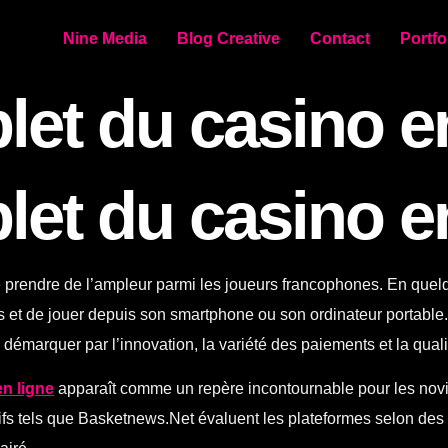
Nine Media
Blog Creative
Contact
Portfo
et du casino en
et du casino en
rendre de l’ampleur parmi les joueurs francophones. En quelque
s et de jouer depuis son smartphone ou son ordinateur portable.
marquer par l’innovation, la variété des paiements et la qualit
n ligne
apparaît comme un repère incontournable pour les novi
tifs tels que Basketnews.Net évaluent les plateformes selon des 