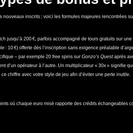
les nouveaux inscrits ; voici les formules majeures rencontrées 
ch jusqu’à 200 €, parfois accompagné de tours gratuits sur u
: 10 €) offerte dès l’inscription sans exigence préalable d’arge
écifique – par exemple 20 free spins sur
Gonzo’s Quest
après avo
ment d’un opérateur à l’autre. Un multiplicateur « 30x » signifie 
e chiffre avec votre style de jeu afin d’éviter une perte inutile.
nts où chaque euro misé rapporte des crédits échangeables co