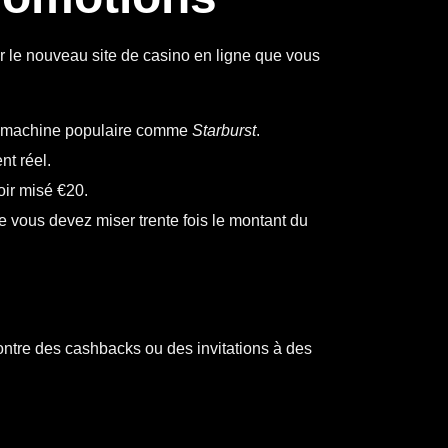
sur le nouveau site de casino en ligne que vous
ne machine populaire comme
Starburst
.
nt réel.
ir misé €20.
que vous devez miser trente fois le montant du
ntre des cashbacks ou des invitations à des