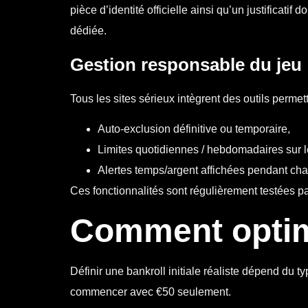
pièce d’identité officielle ainsi qu’un justificat
dédiée.
Gestion responsable du jeu
Tous les sites sérieux intègrent des outils permett
Auto‑exclusion définitive ou temporaire,
Limites quotidiennes / hebdomadaires sur l
Alertes temps/argent affichées pendant ch
Ces fonctionnalités sont régulièrement testées pa
Comment optimi
Définir une bankroll initiale réaliste dépend du t
commencer avec €50 seulement.