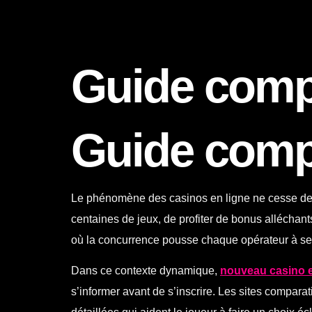
Guide compl
Guide compl
Le phénomène des casinos en ligne ne cesse de p
centaines de jeux, de profiter de bonus alléchant
où la concurrence pousse chaque opérateur à se dé
Dans ce contexte dynamique,
nouveau casino e
s’informer avant de s’inscrire. Les sites compara