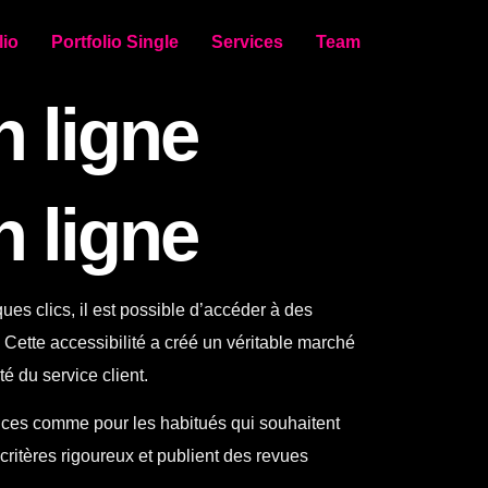
lio
Portfolio Single
Services
Team
 ligne
 ligne
s clics, il est possible d’accéder à des
 Cette accessibilité a créé un véritable marché
é du service client.
ces comme pour les habitués qui souhaitent
critères rigoureux et publient des revues