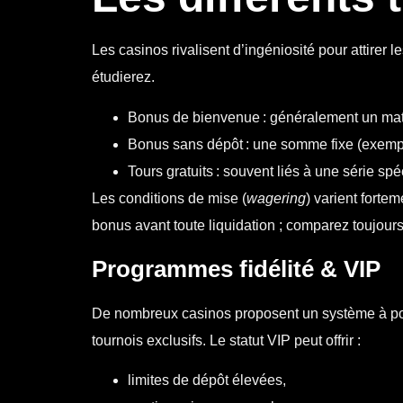
Les casinos rivalisent d’ingéniosité pour attirer 
étudierez.
Bonus de bienvenue : généralement un mat
Bonus sans dépôt : une somme fixe (exemple 
Tours gratuits : souvent liés à une série sp
Les conditions de mise (
wagering
) varient forte
bonus avant toute liquidation ; comparez toujours c
Programmes fidélité & VIP
De nombreux casinos proposent un système à poi
tournois exclusifs. Le statut VIP peut offrir :
limites de dépôt élevées,