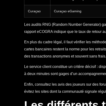
Curaçao
Curaçao eGaming
Les audits RNG (Random Number Generator) garant
rapport eCOGRA indique que le taux de retour a
En plus du cadre légal, il faut vérifier les méth
cartes bancaires restent la norme pour les retra
des transactions anonymes et souvent sans frais
Le service client constitue un critère décisif : di
à deux minutes sont gages d’un accompagnement
Enfin, consultez les avis des joueurs sur des for
évitez les sites dont la communauté signale régu
Les différents