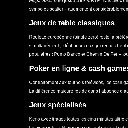
Mega Joker
offre jusqu’à 99 % RTP mais avec une 
symboles scatter – augmentent considérablement 
Jeux de table classiques
Roulette européenne (single zero) reste la préfé
simultanément ; idéal pour ceux qui recherchent 
populaires : Punto Banco et Chemin De Fer – tou
Poker en ligne & cash game
Contrairement aux tournois télévisés, les cash ga
La différence majeure réside dans l’absence d’ach
Jeux spécialisés
Keno avec tirages toutes les cinq minutes attire
Le bingo interactif propose souvent des jackpots