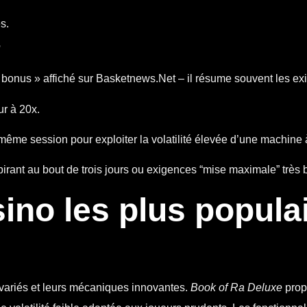
s.
r
u bonus » affiché sur Basketnews.Net – il résume souvent les ex
ur à 20x.
même session pour exploiter la volatilité élevée d’une machine à
rant au bout de trois jours ou exigences “mise maximale” très b
ino les plus populai
s variés et leurs mécaniques innovantes.
Book of Ra Deluxe
prop