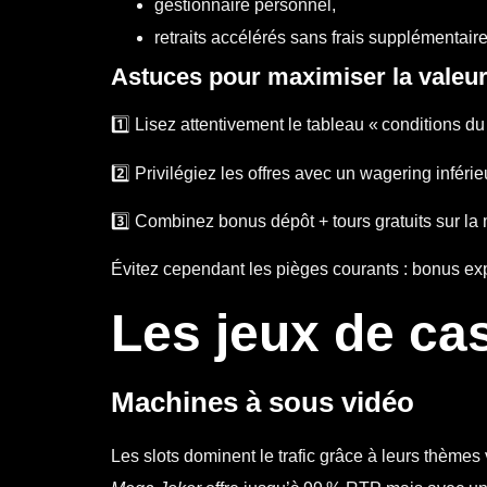
gestionnaire personnel,
retraits accélérés sans frais supplémentaire
Astuces pour maximiser la valeu
1️⃣ Lisez attentivement le tableau « conditions d
2️⃣ Privilégiez les offres avec un wagering inférie
3️⃣ Combinez bonus dépôt + tours gratuits sur la 
Évitez cependant les pièges courants : bonus expi
Les jeux de cas
Machines à sous vidéo
Les slots dominent le trafic grâce à leurs thème