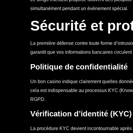
simultanément pendant un événement spécial.
Sécurité et pr
La première défense contre toute forme d’intrusi
garantit que vos informations bancaires circulent
Politique de confidentialité
Un bon casino indique clairement quelles donnée
cela est indispensable au processus KYC (Know Y
RGPD.
Vérification d’identité (KYC)
La procédure KYC devient incontournable après vo