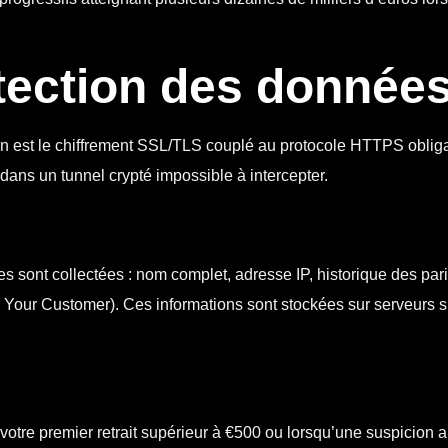
otection des donnée
on est le chiffrement SSL/TLS couplé au protocole HTTPS obliga
 dans un tunnel crypté impossible à intercepter.
s sont collectées : nom complet, adresse IP, historique des pa
our Customer). Ces informations sont stockées sur serveurs sit
tre premier retrait supérieur à €500 ou lorsqu’une suspicion a