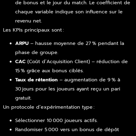
de bonus et le jour du match. Le coefficient de
chaque variable indique son influence sur le
revenu net.
Les KPIs principaux sont :
ARPU
– hausse moyenne de 27 % pendant la
phase de groupe.
CAC
(Coût d’Acquisition Client) – réduction de
15 % grâce aux bonus ciblés.
Taux de rétention
– augmentation de 9 % à
30 jours pour les joueurs ayant reçu un pari
gratuit.
Un protocole d’expérimentation type :
Sélectionner 10 000 joueurs actifs.
Randomiser 5 000 vers un bonus de dépôt