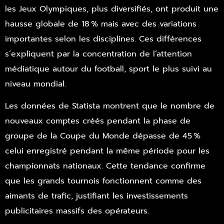
les Jeux Olympiques, plus diversifiés, ont produit une
hausse globale de 18 % mais avec des variations
importantes selon les disciplines. Ces différences
s’expliquent par la concentration de l’attention
médiatique autour du football, sport le plus suivi au
niveau mondial.
Les données de Statista montrent que le nombre de
nouveaux comptes créés pendant la phase de
groupe de la Coupe du Monde dépasse de 45 %
celui enregistré pendant la même période pour les
championnats nationaux. Cette tendance confirme
que les grands tournois fonctionnent comme des
aimants de trafic, justifiant les investissements
publicitaires massifs des opérateurs.