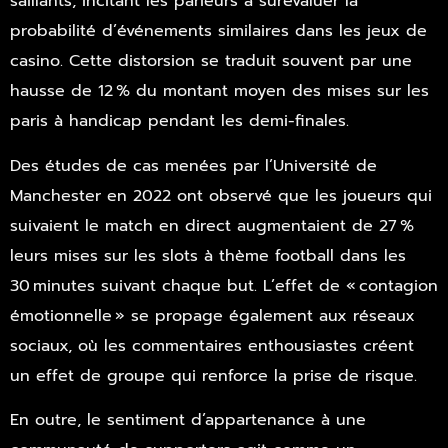
saillants, incitant les parieurs à surévaluer la
probabilité d’événements similaires dans les jeux de
casino. Cette distorsion se traduit souvent par une
hausse de 12 % du montant moyen des mises sur les
paris à handicap pendant les demi-finales.
Des études de cas menées par l’Université de
Manchester en 2022 ont observé que les joueurs qui
suivaient le match en direct augmentaient de 27 %
leurs mises sur les slots à thème football dans les
30 minutes suivant chaque but. L’effet de « contagion
émotionnelle » se propage également aux réseaux
sociaux, où les commentaires enthousiastes créent
un effet de groupe qui renforce la prise de risque.
En outre, le sentiment d’appartenance à une