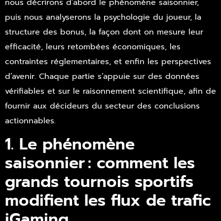
nous décrirons d’abord le phénomène saisonnier,
puis nous analyserons la psychologie du joueur, la
structure des bonus, la façon dont on mesure leur
efficacité, leurs retombées économiques, les
contraintes réglementaires, et enfin les perspectives
d’avenir. Chaque partie s’appuie sur des données
vérifiables et sur le raisonnement scientifique, afin de
fournir aux décideurs du secteur des conclusions
actionnables.
1. Le phénomène
saisonnier : comment les
grands tournois sportifs
modifient les flux de trafic
iGaming