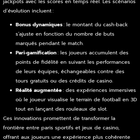
jackpots avec les scores en temps réel. Les scénarios
d’évolution incluent :
Bonus dynamiques
: le montant du cash‑back
s’ajuste en fonction du nombre de buts
marqués pendant le match.
Pari‑gamification
: les joueurs accumulent des
points de fidélité en suivant les performances
de leurs équipes, échangeables contre des
tours gratuits ou des crédits de casino.
Réalité augmentée
: des expériences immersives
où le joueur visualise le terrain de football en 3D
tout en lançant des rouleaux de slot.
Ces innovations promettent de transformer la
frontière entre paris sportifs et jeux de casino,
offrant aux joueurs une expérience plus cohérente