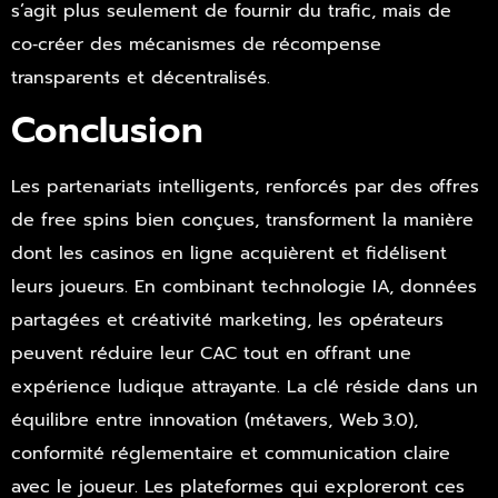
s’agit plus seulement de fournir du trafic, mais de
co‑créer des mécanismes de récompense
transparents et décentralisés.
Conclusion
Les partenariats intelligents, renforcés par des offres
de free spins bien conçues, transforment la manière
dont les casinos en ligne acquièrent et fidélisent
leurs joueurs. En combinant technologie IA, données
partagées et créativité marketing, les opérateurs
peuvent réduire leur CAC tout en offrant une
expérience ludique attrayante. La clé réside dans un
équilibre entre innovation (métavers, Web 3.0),
conformité réglementaire et communication claire
avec le joueur. Les plateformes qui exploreront ces