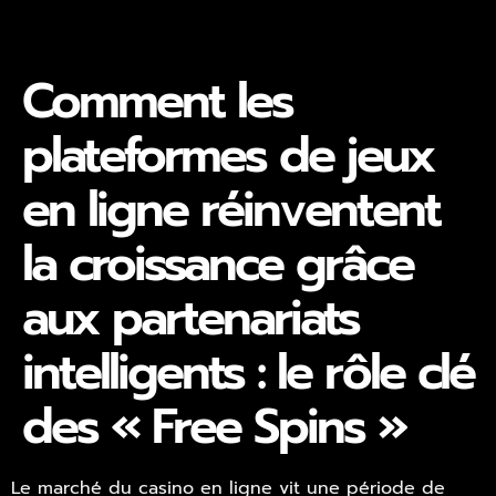
Comment les
plateformes de jeux
en ligne réinventent
la croissance grâce
aux partenariats
intelligents : le rôle clé
des « Free Spins »
Le marché du casino en ligne vit une période de