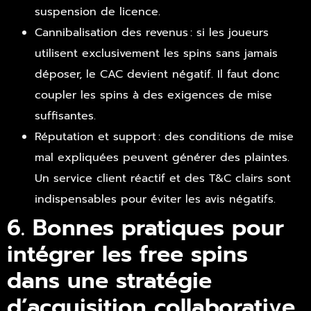
suspension de licence.
Cannibalisation des revenus : si les joueurs
utilisent exclusivement les spins sans jamais
déposer, le CAC devient négatif. Il faut donc
coupler les spins à des exigences de mise
suffisantes.
Réputation et support : des conditions de mise
mal expliquées peuvent générer des plaintes.
Un service client réactif et des T&C clairs sont
indispensables pour éviter les avis négatifs.
6. Bonnes pratiques pour
intégrer les free spins
dans une stratégie
d’acquisition collaborative