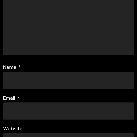
Name
*
Email
*
Website