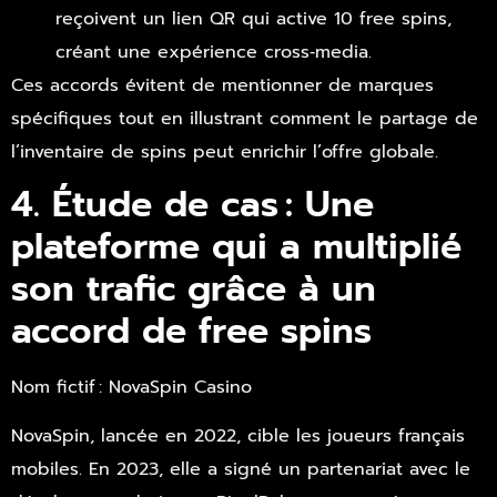
reçoivent un lien QR qui active 10 free spins,
créant une expérience cross‑media.
Ces accords évitent de mentionner de marques
spécifiques tout en illustrant comment le partage de
l’inventaire de spins peut enrichir l’offre globale.
4. Étude de cas : Une
plateforme qui a multiplié
son trafic grâce à un
accord de free spins
Nom fictif : NovaSpin Casino
NovaSpin, lancée en 2022, cible les joueurs français
mobiles. En 2023, elle a signé un partenariat avec le