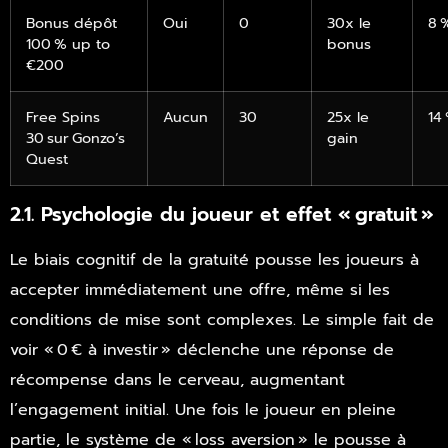
Bonus dépôt
Oui
0
30x le
8 
100 % up to
bonus
€200
Free Spins
Aucun
30
25x le
14
30 sur Gonzo’s
gain
Quest
2.1. Psychologie du joueur et effet « gratuit »
Le biais cognitif de la gratuité pousse les joueurs à
accepter immédiatement une offre, même si les
conditions de mise sont complexes. Le simple fait de
voir « 0 € à investir » déclenche une réponse de
récompense dans le cerveau, augmentant
l’engagement initial. Une fois le joueur en pleine
partie, le système de « loss aversion » le pousse à