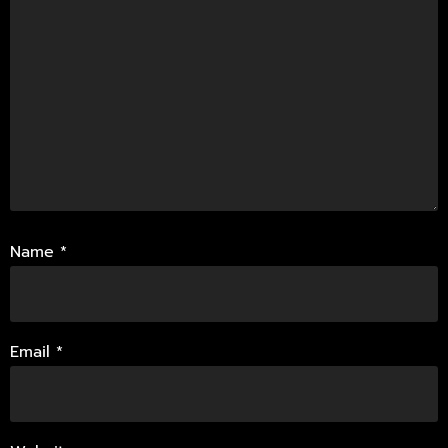
Name
*
Email
*