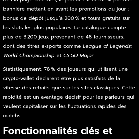
bannière mettant en avant les promotions du jour :
bonus de dépôt jusqu’à 200 % et tours gratuits sur
les slots les plus populaires. Le catalogue compte
plus de 3 200 jeux provenant de 48 fournisseurs,
dont des titres e‑sports comme
League of Legends:
World Championship
et
CS:GO Major
.
Statistiquement, 78 % des joueurs qui utilisent une
crypto‑wallet déclarent être plus satisfaits de la
vitesse des retraits que sur les sites classiques. Cette
rapidité est un avantage décisif pour les parieurs qui
veulent capitaliser sur les fluctuations rapides des
matchs.
Fonctionnalités clés et