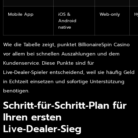
Mobile App
iOS &
Web‑only
H
Android
native
Wie die Tabelle zeigt, punktet BillionaireSpin Casino
vor allem bei schnellen Auszahlungen und dem
Kundenservice. Diese Punkte sind für
Live‑Dealer‑Spieler entscheidend, weil sie häufig Geld
in Echtzeit einsetzen und sofortige Unterstützung
benötigen.
Schritt‑für‑Schritt‑Plan für
Ihren ersten
Live‑Dealer‑Sieg