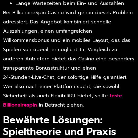
Lange Wartezeiten beim Ein- und Auszahlen
Bei BillionaireSpin Casino wird genau dieses Problem
adressiert. Das Angebot kombiniert schnelle
Auszahlungen, einen umfangreichen
Willkommensbonus und ein mobiles Layout, das das
Spielen von überall ermöglicht. Im Vergleich zu
anderen Anbietern bietet das Casino eine besonders
transparente Bonusstruktur und einen
24‑Stunden‑Live‑Chat, der sofortige Hilfe garantiert.
Wer also nach einer Plattform sucht, die sowohl
Sicherheit als auch Flexibilität bietet, sollte
teste
Billionairespin
in Betracht ziehen.
Bewährte Lösungen:
Spieltheorie und Praxis