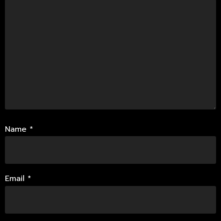
Name
*
Email
*