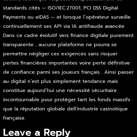
standards cités — ISO/IEC 27001, PCI DSS Digital
Payments ou eIDAS — et lorsque l’opérateur surveille
continuellement ses API via IA antifraude avancée .
Dans ce cadre évolutif vers finance digitale purement
transparente , aucune plateforme ne pourra se
permettre négliger ces exigences sans risquer
pertes financières importantes voire perte définitive
de confiance parmi ses joueurs français . Ainsi passer
au digital n’est plus simplement tendance mais
constitue aujourd’hui une nécessité sécuritaire
incontournable pour protéger tant les fonds massifs
que la réputation globale dell’industrie casinotique
française.​
Leave a Reply