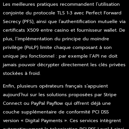
Les meilleures pratiques recommandent l’utilisation
conjointe du protocole TLS 1‑3 avec Perfect Forward
Secrecy (PFS), ainsi que l’authentification mutuelle via
certificats X509 entre casino et fournisseur wallet. De
plus, l’implémentation du principe du moindre
privilège (PoLP) limite chaque composant à son
unique jeu fonctionnel : par exemple l’API ne doit
jamais pouvoir décrypter directement les clés privées
stockées à froid.
Enfin, plusieurs opérateurs français s’appuient
aujourd’hui sur les solutions proposées par Stripe
Connect ou PayPal Payflow qui offrent déjà une
couche supplémentaire de conformité PCI DSS
version « Digital Payments ». Ces services intègrent