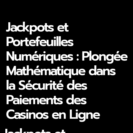
Jackpots et
Portefeuilles
Numériques : Plongée
Mathématique dans
la Sécurité des
Paiements des
Casinos en Ligne