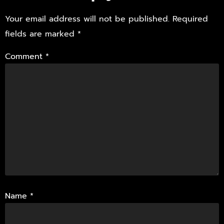
Your email address will not be published.
Required
fields are marked
*
Comment
*
Name
*