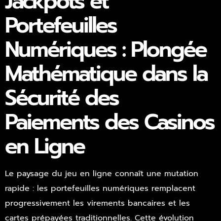
Jackpots et
Portefeuilles
Numériques : Plongée
Mathématique dans la
Sécurité des
Paiements des Casinos
en Ligne
Le paysage du jeu en ligne connaît une mutation
rapide : les portefeuilles numériques remplacent
progressivement les virements bancaires et les
cartes prépayées traditionnelles. Cette évolution