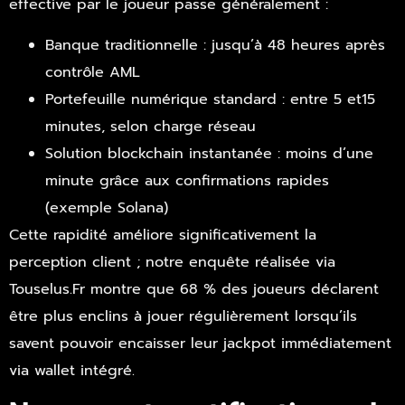
effective par le joueur passe généralement :
Banque traditionnelle : jusqu’à 48 heures après
contrôle AML
Portefeuille numérique standard : entre 5 et15
minutes, selon charge réseau
Solution blockchain instantanée : moins d’une
minute grâce aux confirmations rapides
(exemple Solana)
Cette rapidité améliore significativement la
perception client ; notre enquête réalisée via
Touselus.Fr montre que 68 % des joueurs déclarent
être plus enclins à jouer régulièrement lorsqu’ils
savent pouvoir encaisser leur jackpot immédiatement
via wallet intégré.