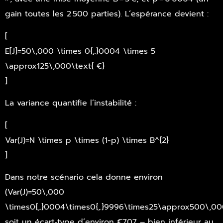
gain toutes les 2 500 parties). L’espérance devient :
[
E[J]=50\,000 \times 0{,.}0004 \times 5
\approx125\,000\text{ €}
]
La variance quantifie l’instabilité :
[
Var(J)=N \times p \times (1-p) \times B^{2}
]
Dans notre scénario cela donne environ
(Var(J)=50\,000
\times0{,.}0004\times0{,.}9996\times25\approx500\,00
soit un écart‑type d’environ €707 – bien inférieur au