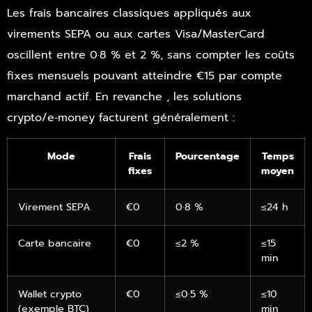
Les frais bancaires classiques appliqués aux
virements SEPA ou aux cartes Visa/MasterCard
oscillent entre 0·8 % et 2 %, sans compter les coûts
fixes mensuels pouvant atteindre €15 par compte
marchand actif. En revanche , les solutions
crypto/e‑money facturent généralement :
Mode
Frais
Pourcentage
Temps
fixes
moyen
Virement SEPA
€0
0·8 %
≤24 h
Carte bancaire
€0
≤2 %
≤15
min
Wallet crypto
€0
≤0·5 %
≤10
(exemple BTC)
min