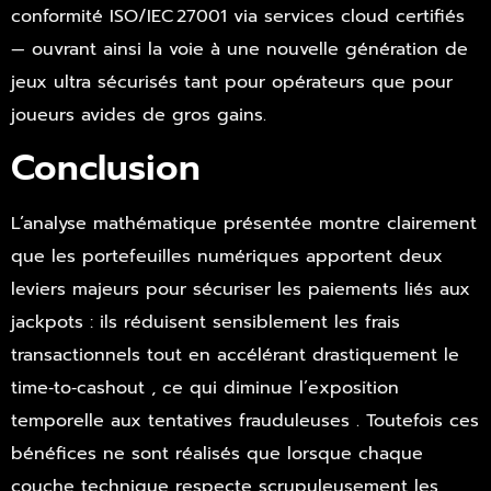
conformité ISO/IEC 27001 via services cloud certifiés
— ouvrant ainsi la voie à une nouvelle génération de
jeux ultra sécurisés tant pour opérateurs que pour
joueurs avides de gros gains.
Conclusion
L’analyse mathématique présentée montre clairement
que les portefeuilles numériques apportent deux
leviers majeurs pour sécuriser les paiements liés aux
jackpots : ils réduisent sensiblement les frais
transactionnels tout en accélérant drastiquement le
time‑to‑cashout , ce qui diminue l’exposition
temporelle aux tentatives frauduleuses . Toutefois ces
bénéfices ne sont réalisés que lorsque chaque
couche technique respecte scrupuleusement les