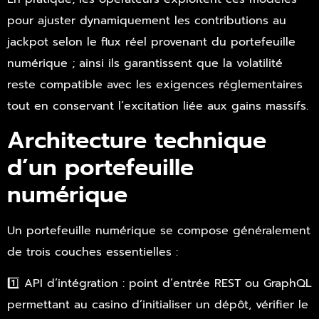
pour ajuster dynamiquement les contributions au
jackpot selon le flux réel provenant du portefeuille
numérique ; ainsi ils garantissent que la volatilité
reste compatible avec les exigences réglementaires
tout en conservant l’excitation liée aux gains massifs.
Architecture technique
d’un portefeuille
numérique
Un portefeuille numérique se compose généralement
de trois couches essentielles :
1️⃣ API d’intégration : point d’entrée REST ou GraphQL
permettant au casino d’initialiser un dépôt, vérifier le