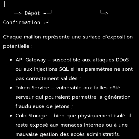
│

   └─> Dépôt →─┘               └─> 
Chaque maillon représente une surface d’exposition
potentielle :
API Gateway – susceptible aux attaques DDoS
ou aux injections SQL si les paramètres ne sont
pas correctement validés ;
Token Service – vulnérable aux failles côté
serveur qui pourraient permettre la génération
frauduleuse de jetons ;
Cold Storage – bien que physiquement isolé, il
reste exposé aux menaces internes ou à une
mauvaise gestion des accès administratifs.