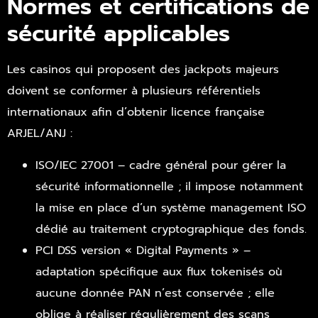
Normes et certifications de
sécurité applicables
Les casinos qui proposent des jackpots majeurs
doivent se conformer à plusieurs référentiels
internationaux afin d’obtenir licence française
ARJEL/ANJ :
ISO/IEC 27001 – cadre général pour gérer la
sécurité informationnelle ; il impose notamment
la mise en place d’un système management ISO
dédié au traitement cryptographique des fonds.
PCI DSS version « Digital Payments » –
adaptation spécifique aux flux tokenisés où
aucune donnée PAN n’est conservée ; elle
oblige à réaliser régulièrement des scans