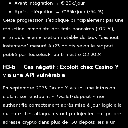
Avant intégration → €120k/jour
Après intégration → €185k/jour (+54 %)
Cette progression s’explique principalement par une
réduction immédiate des frais bancaires (+0·7 %),
ainsi qu’une amélioration notable du taux “cashout
instantané” mesuré à +23 points selon le rapport
publié par Touselus.Fr au trimestre Q2 2024.
H3‑b — Cas négatif : Exploit chez Casino Y
via une API vulnérable
En septembre 2023 Casino Y a subi une intrusion
ciblant son endpoint « /wallet/deposit » non
authentifié correctement après mise à jour logicielle
majeure . Les attaquants ont pu injecter leur propre
adresse crypto dans plus de 150 dépôts liés à un