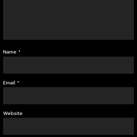
Name
*
Email
*
Website