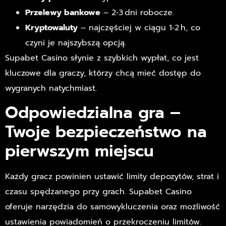
Przelewy bankowe
– 2‑3 dni robocze.
Kryptowaluty
– najczęściej w ciągu 1‑2 h, co
czyni je najszybszą opcją.
Supabet Casino słynie z szybkich wypłat, co jest
kluczowe dla graczy, którzy chcą mieć dostęp do
wygranych natychmiast.
Odpowiedzialna gra –
Twoje bezpieczeństwo na
pierwszym miejscu
Każdy gracz powinien ustawić limity depozytów, strat i
czasu spędzanego przy grach. Supabet Casino
oferuje narzędzia do samowykluczenia oraz możliwość
ustawienia powiadomień o przekroczeniu limitów.