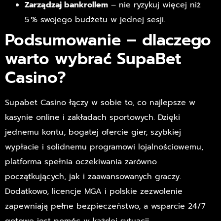
Zarządzaj bankrollem
– nie ryzykuj więcej niż
5 % swojego budżetu w jednej sesji.
Podsumowanie – dlaczego
warto wybrać SupaBet
Casino?
Supabet Casino łączy w sobie to, co najlepsze w
kasynie online i zakładach sportowych. Dzięki
jednemu kontu, bogatej ofercie gier, szybkiej
wypłacie i solidnemu programowi lojalnościowemu,
platforma spełnia oczekiwania zarówno
początkujących, jak i zaawansowanych graczy.
Dodatkowo, licencje MGA i polskie zezwolenie
zapewniają pełne bezpieczeństwo, a wsparcie 24/7