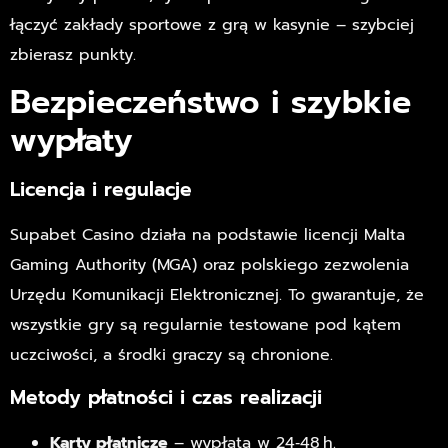
łączyć zakłady sportowe z grą w kasynie – szybciej
zbierasz punkty.
Bezpieczeństwo i szybkie
wypłaty
Licencja i regulacje
Supabet Casino działa na podstawie licencji Malta
Gaming Authority (MGA) oraz polskiego zezwolenia
Urzędu Komunikacji Elektronicznej. To gwarantuje, że
wszystkie gry są regularnie testowane pod kątem
uczciwości, a środki graczy są chronione.
Metody płatności i czas realizacji
Karty płatnicze
– wypłata w 24‑48 h.