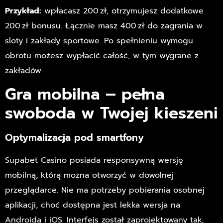
Przykład:
wpłacasz 200 zł, otrzymujesz dodatkowe
200 zł bonusu. Łącznie masz 400 zł do zagrania w
sloty i zakłady sportowe. Po spełnieniu wymogu
obrotu możesz wypłacić całość, w tym wygrane z
zakładów.
Gra mobilna – pełna
swoboda w Twojej kieszeni
Optymalizacja pod smartfony
Supabet Casino posiada responsywną wersję
mobilną, którą można otworzyć w dowolnej
przeglądarce. Nie ma potrzeby pobierania osobnej
aplikacji, choć dostępna jest lekka wersja na
Androida i iOS. Interfejs został zaprojektowany tak,