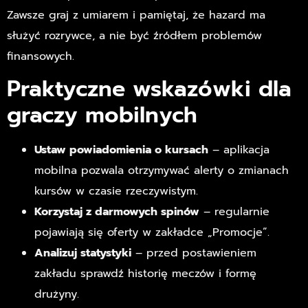
Zawsze graj z umiarem i pamiętaj, że hazard ma
służyć rozrywce, a nie być źródłem problemów
finansowych.
Praktyczne wskazówki dla
graczy mobilnych
Ustaw powiadomienia o kursach
– aplikacja
mobilna pozwala otrzymywać alerty o zmianach
kursów w czasie rzeczywistym.
Korzystaj z darmowych spinów
– regularnie
pojawiają się oferty w zakładce „Promocje”.
Analizuj statystyki
– przed postawieniem
zakładu sprawdź historię meczów i formę
drużyny.