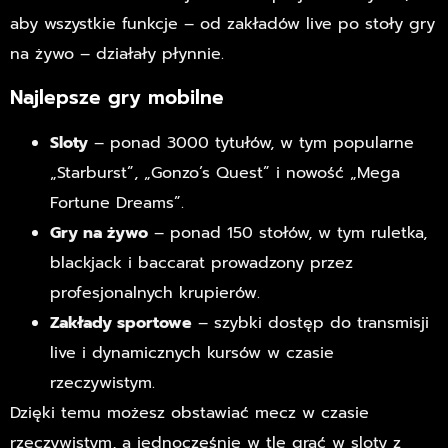
aby wszystkie funkcje – od zakładów live po stoły gry
na żywo – działały płynnie.
Najlepsze gry mobilne
Sloty
– ponad 3000 tytułów, w tym popularne
„Starburst”, „Gonzo’s Quest” i nowość „Mega
Fortune Dreams”.
Gry na żywo
– ponad 150 stołów, w tym ruletka,
blackjack i baccarat prowadzony przez
profesjonalnych krupierów.
Zakłady sportowe
– szybki dostęp do transmisji
live i dynamicznych kursów w czasie
rzeczywistym.
Dzięki temu możesz obstawiać mecz w czasie
rzeczywistym, a jednocześnie w tle grać w sloty z