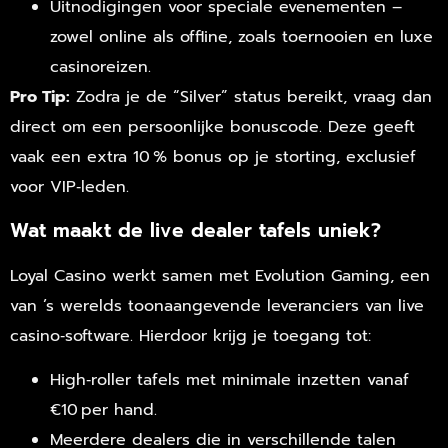
Uitnodigingen voor speciale evenementen –
zowel online als offline, zoals toernooien en luxe
casinoreizen.
Pro Tip:
Zodra je de “Silver” status bereikt, vraag dan
direct om een persoonlijke bonuscode. Deze geeft
vaak een extra 10 % bonus op je storting, exclusief
voor VIP‑leden.
Wat maakt de live dealer tafels uniek?
Loyal Casino werkt samen met Evolution Gaming, een
van ’s werelds toonaangevende leveranciers van live
casino‑software. Hierdoor krijg je toegang tot:
High‑roller tafels met minimale inzetten vanaf
€10 per hand.
Meerdere dealers die in verschillende talen