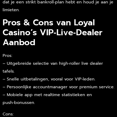
dat je een strikt bankroll‑plan hebt en houd je aan je
limieten.
Pros & Cons van Loyal
Casino’s VIP‑Live‑Dealer
Aanbod
Pros:
– Uitgebreide selectie van high‑roller live dealer
tafels.
– Snelle uitbetalingen, vooral voor VIP‑leden.
– Persoonlijke accountmanager voor premium service.
– Mobiele app met realtime statistieken en
push‑bonussen.
Cons: