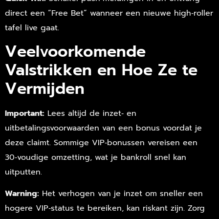
direct een “Free Bet” wanneer een nieuwe high‑roller
tafel live gaat.
Veelvoorkomende
Valstrikken en Hoe Ze te
Vermijden
Important:
Lees altijd de inzet‑ en
uitbetalingsvoorwaarden van een bonus voordat je
deze claimt. Sommige VIP‑bonussen vereisen een
30‑voudige omzetting, wat je bankroll snel kan
uitputten.
Warning:
Het verhogen van je inzet om sneller een
hogere VIP‑status te bereiken, kan riskant zijn. Zorg