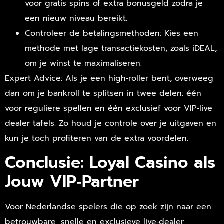
voor gratis spins of extra bonusgeld zodra je
een nieuw niveau bereikt.
Controleer de betalingsmethoden: Kies een
methode met lage transactiekosten, zoals iDEAL,
om je winst te maximaliseren.
Expert Advice: Als je een high‑roller bent, overweeg
dan om je bankroll te splitsen in twee delen: één
voor reguliere spellen en één exclusief voor VIP‑live
dealer tafels. Zo houd je controle over je uitgaven en
kun je toch profiteren van de extra voordelen.
Conclusie: Loyal Casino als
Jouw VIP‑Partner
Voor Nederlandse spelers die op zoek zijn naar een
betrouwbare, snelle en exclusieve live‑dealer