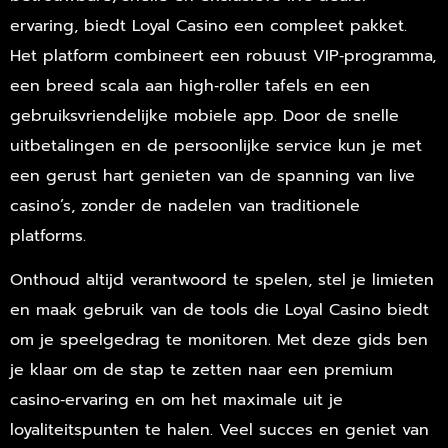
ervaring, biedt Loyal Casino een compleet pakket.
Het platform combineert een robuust VIP‑programma,
een breed scala aan high‑roller tafels en een
gebruiksvriendelijke mobiele app. Door de snelle
uitbetalingen en de persoonlijke service kun je met
een gerust hart genieten van de spanning van live
casino’s, zonder de nadelen van traditionele
platforms.
Onthoud altijd verantwoord te spelen, stel je limieten
en maak gebruik van de tools die Loyal Casino biedt
om je speelgedrag te monitoren. Met deze gids ben
je klaar om de stap te zetten naar een premium
casino‑ervaring en om het maximale uit je
loyaliteitspunten te halen. Veel succes en geniet van