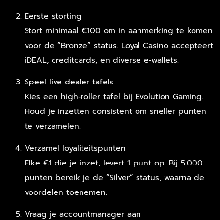
Eerste storting
Stort minimaal €100 om in aanmerking te komen
voor de “Bronze” status. Loyal Casino accepteert
iDEAL, creditcards, en diverse e‑wallets.
Speel live dealer tafels
Kies een high‑roller tafel bij Evolution Gaming.
Houd je inzetten consistent om sneller punten
te verzamelen.
Verzamel loyaliteitspunten
Elke €1 die je inzet, levert 1 punt op. Bij 5.000
punten bereik je de “Silver” status, waarna de
voordelen toenemen.
Vraag je accountmanager aan