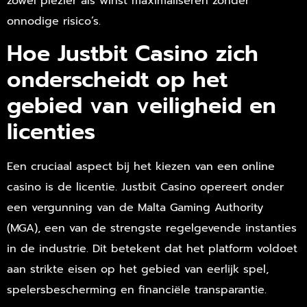
zowel plezier als winst maximaliseren zonder
onnodige risico’s.
Hoe Justbit Casino zich
onderscheidt op het
gebied van veiligheid en
licenties
Een cruciaal aspect bij het kiezen van een online
casino is de licentie. Justbit Casino opereert onder
een vergunning van de Malta Gaming Authority
(MGA), een van de strengste regelgevende instanties
in de industrie. Dit betekent dat het platform voldoet
aan strikte eisen op het gebied van eerlijk spel,
spelersbescherming en financiële transparantie.