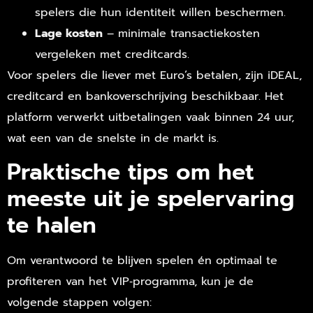
spelers die hun identiteit willen beschermen.
Lage kosten
– minimale transactiekosten
vergeleken met creditcards.
Voor spelers die liever met Euro’s betalen, zijn iDEAL,
creditcard en bankoverschrijving beschikbaar. Het
platform verwerkt uitbetalingen vaak binnen 24 uur,
wat een van de snelste in de markt is.
Praktische tips om het
meeste uit je spelervaring
te halen
Om verantwoord te blijven spelen én optimaal te
profiteren van het VIP‑programma, kun je de
volgende stappen volgen: