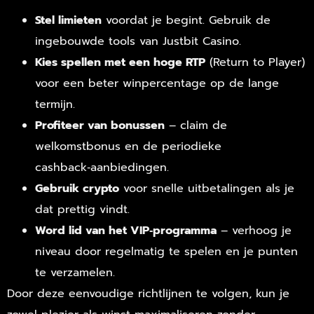
Stel limieten
voordat je begint. Gebruik de
ingebouwde tools van Justbit Casino.
Kies spellen met een hoge RTP
(Return to Player)
voor een beter winpercentage op de lange
termijn.
Profiteer van bonussen
– claim de
welkomstbonus en de periodieke
cashback‑aanbiedingen.
Gebruik crypto
voor snelle uitbetalingen als je
dat prettig vindt.
Word lid van het VIP‑programma
– verhoog je
niveau door regelmatig te spelen en je punten
te verzamelen.
Door deze eenvoudige richtlijnen te volgen, kun je