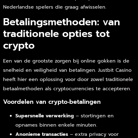
Nederlandse spelers die graag afwisselen.
Betalingsmethoden: van
traditionele opties tot
crypto
Een van de grootste zorgen bij online gokken is de
snelheid en veiligheid van betalingen. Justbit Casino
heeft hier een oplossing voor door zowel traditionele
betaalmethoden als cryptocurrencies te accepteren.
Voordelen van crypto‑betalingen
Supersnelle verwerking
– stortingen en
opnames binnen enkele minuten.
Anonieme transacties
– extra privacy voor