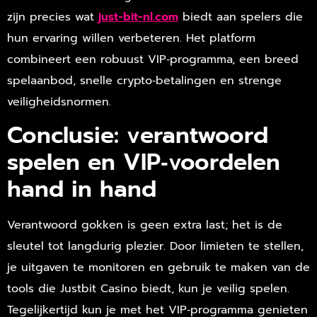
zijn precies wat
just-bit-nl.com
biedt aan spelers die
hun ervaring willen verbeteren. Het platform
combineert een robuust VIP‑programma, een breed
spelaanbod, snelle crypto‑betalingen en strenge
veiligheidsnormen.
Conclusie: verantwoord
spelen en VIP‑voordelen
hand in hand
Verantwoord gokken is geen extra last; het is de
sleutel tot langdurig plezier. Door limieten te stellen,
je uitgaven te monitoren en gebruik te maken van de
tools die Justbit Casino biedt, kun je veilig spelen.
Tegelijkertijd kun je met het VIP‑programma genieten