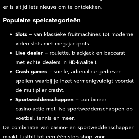
er is altijd iets nieuws om te ontdekken.
Populaire spelcategorieën
Slots
– van klassieke fruitmachines tot moderne
video‑slots met megajackpots.
Live dealer
– roulette, blackjack en baccarat
met echte dealers in HD‑kwaliteit.
Crash games
– snelle, adrenaline‑gedreven
spellen waarbij je inzet vermenigvuldigt voordat
de multiplier crasht.
Sportweddenschappen
– combineer
casino‑actie met live sportweddenschappen op
voetbal, tennis en meer.
De combinatie van casino‑ en sportweddenschappen
maakt Justbit tot een één‑stop‑shop voor