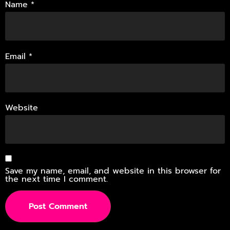
Name
*
Email
*
Website
Save my name, email, and website in this browser for
the next time I comment.