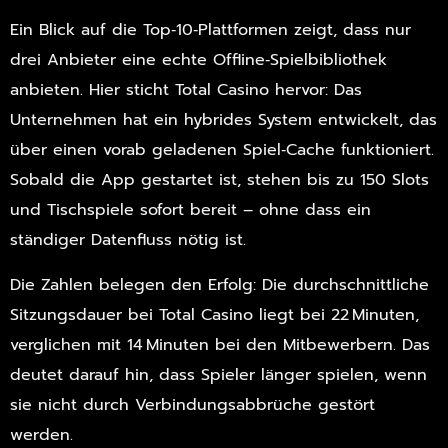
Ein Blick auf die Top‑10‑Plattformen zeigt, dass nur
drei Anbieter eine echte Offline‑Spielbibliothek
anbieten. Hier sticht Total Casino hervor: Das
Unternehmen hat ein hybrides System entwickelt, das
über einen vorab geladenen Spiel‑Cache funktioniert.
Sobald die App gestartet ist, stehen bis zu 150 Slots
und Tischspiele sofort bereit – ohne dass ein
ständiger Datenfluss nötig ist.
Die Zahlen belegen den Erfolg: Die durchschnittliche
Sitzungsdauer bei Total Casino liegt bei 22 Minuten,
verglichen mit 14 Minuten bei den Mitbewerbern. Das
deutet darauf hin, dass Spieler länger spielen, wenn
sie nicht durch Verbindungsabbrüche gestört
werden.