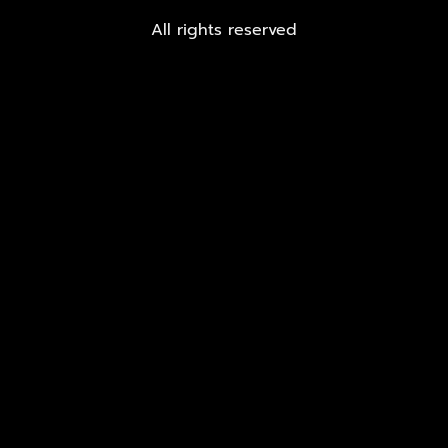
All rights reserved