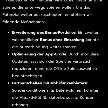
im deutschen Online‑Casino‑Markt ist, besonders für
Spieler, die unterwegs spielen wollen. Um das
Potenzial weiter auszuschöpfen, empfehlen wir
folgende Maßnahmen:
Erweiterung des Bonus‑Portfolios
: Ein zweiter
wöchentlicher
Bonus ohne Einzahlung
könnte
die Nutzerbindung weiter stärken.
Optimierung der App‑Größe
: Durch modulare
Updates lässt sich der Speicherverbrauch
reduzieren, ohne die Offline‑Spielauswahl zu
beeinträchtigen.
Partnerschaften mit Mobilfunkanbietern
:
Sonderkonditionen für Datenvolumen könnten
die Attraktivität für datenbewusste Kunden
erhöhen.