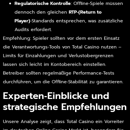
Regulatorische Kontrolle
: Offline‑Spiele müssen
dennoch den gleichen
RTP‑(Return to
Player)
‑Standards entsprechen, was zusätzliche
Audits erfordert.
Empfehlung: Spieler sollten vor dem ersten Einsatz
die Verantwortungs‑Tools von Total Casino nutzen –
Limits für Einzahlungen und Verlustobergrenzen
lassen sich leicht im Kontobereich einstellen.
Betreiber sollten regelmäßige Performance‑Tests
durchführen, um die Offline‑Stabilität zu garantieren.
Experten‑Einblicke und
strategische Empfehlungen
Unsere Analyse zeigt, dass Total Casino ein Vorreiter