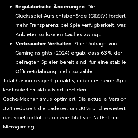
Regulatorische Änderungen
: Die
Glücksspiel‑Aufsichtsbehörde (GlüStV) fordert
mehr Transparenz bei Spielverfügbarkeit, was
Anbieter zu lokalen Caches zwingt.
Verbraucher‑Verhalten
: Eine Umfrage von
GamingInsights (2024) ergab, dass 63 % der
befragten Spieler bereit sind, für eine stabile
Offline‑Erfahrung mehr zu zahlen.
Total Casino reagiert proaktiv, indem es seine App
kontinuierlich aktualisiert und den
Cache‑Mechanismus optimiert. Die aktuelle Version
3.2.1 reduziert die Ladezeit um 30 % und erweitert
das Spielportfolio um neue Titel von NetEnt und
Microgaming.