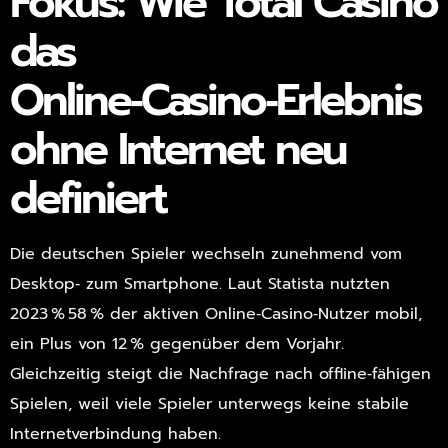
Fokus: Wie Total Casino
das
Online‑Casino‑Erlebnis
ohne Internet neu
definiert
Die deutschen Spieler wechseln zunehmend vom
Desktop‑ zum Smartphone. Laut Statista nutzten
2023 % 58 % der aktiven Online‑Casino‑Nutzer mobil,
ein Plus von 12 % gegenüber dem Vorjahr.
Gleichzeitig steigt die Nachfrage nach offline‑fähigen
Spielen, weil viele Spieler unterwegs keine stabile
Internetverbindung haben.