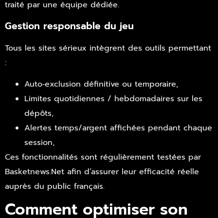
traité par une équipe dédiée.
Gestion responsable du jeu
Tous les sites sérieux intègrent des outils permettant
:
Auto‑exclusion définitive ou temporaire,
Limites quotidiennes / hebdomadaires sur les
dépôts,
Alertes temps/argent affichées pendant chaque
session,
Ces fonctionnalités sont régulièrement testées par
Basketnews.Net afin d’assurer leur efficacité réelle
auprès du public français.
Comment optimiser son