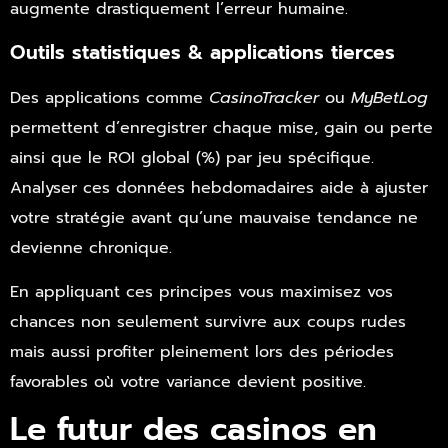
augmente drastiquement l’erreur humaine.
Outils statistiques & applications tierces
Des applications comme
CasinoTracker
ou
MyBetLog
permettent d’enregistrer chaque mise, gain ou perte
ainsi que le ROI global (%) par jeu spécifique.
Analyser ces données hebdomadaires aide à ajuster
votre stratégie avant qu’une mauvaise tendance ne
devienne chronique.
En appliquant ces principes vous maximisez vos
chances non seulement survivre aux coups rudes
mais aussi profiter pleinement lors des périodes
favorables où votre variance devient positive.
Le futur des casinos en