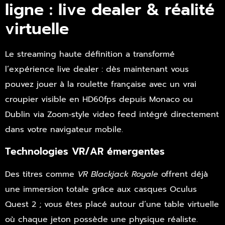
ligne : live dealer & réalité
virtuelle
Le streaming haute définition a transformé
l’expérience live dealer : dès maintenant vous
pouvez jouer à la roulette française avec un vrai
croupier visible en HD60fps depuis Monaco ou
Dublin via Zoom‑style video feed intégré directement
dans votre navigateur mobile.
Technologies VR/AR émergentes
Des titres comme
VR Blackjack Royale
offrent déjà
une immersion totale grâce aux casques Oculus
Quest 2 ; vous êtes placé autour d’une table virtuelle
où chaque jeton possède une physique réaliste.