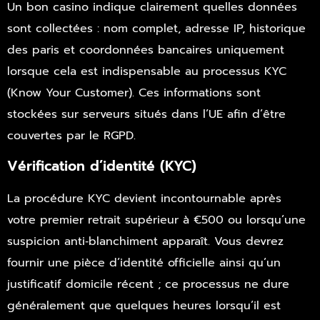
Un bon casino indique clairement quelles données
sont collectées : nom complet, adresse IP, historique
des paris et coordonnées bancaires uniquement
lorsque cela est indispensable au processus KYC
(Know Your Customer). Ces informations sont
stockées sur serveurs situés dans l’UE afin d’être
couvertes par le RGPD.
Vérification d’identité (KYC)
La procédure KYC devient incontournable après
votre premier retrait supérieur à €500 ou lorsqu’une
suspicion anti‑blanchiment apparaît. Vous devrez
fournir une pièce d’identité officielle ainsi qu’un
justificatif domicile récent ; ce processus ne dure
généralement que quelques heures lorsqu’il est