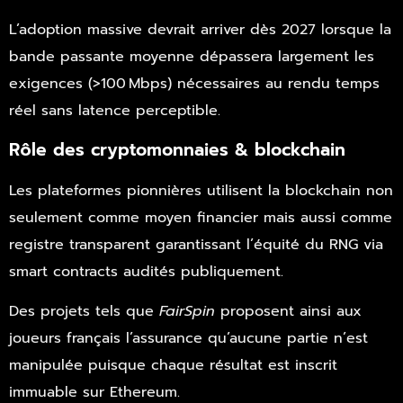
L’adoption massive devrait arriver dès 2027 lorsque la
bande passante moyenne dépassera largement les
exigences (>100 Mbps) nécessaires au rendu temps
réel sans latence perceptible.
Rôle des cryptomonnaies & blockchain
Les plateformes pionnières utilisent la blockchain non
seulement comme moyen financier mais aussi comme
registre transparent garantissant l’équité du RNG via
smart contracts audités publiquement.
Des projets tels que
FairSpin
proposent ainsi aux
joueurs français l’assurance qu’aucune partie n’est
manipulée puisque chaque résultat est inscrit
immuable sur Ethereum.