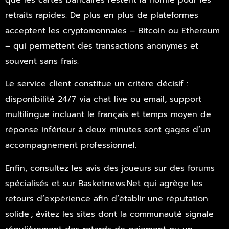
retraits rapides. De plus en plus de plateformes
acceptent les cryptomonnaies – Bitcoin ou Ethereum
– qui permettent des transactions anonymes et
souvent sans frais.
Le service client constitue un critère décisif :
disponibilité 24/7 via chat live ou email, support
multilingue incluant le français et temps moyen de
réponse inférieur à deux minutes sont gages d’un
accompagnement professionnel.
Enfin, consultez les avis des joueurs sur des forums
spécialisés et sur Basketnews.Net qui agrège les
retours d’expérience afin d’établir une réputation
solide ; évitez les sites dont la communauté signale