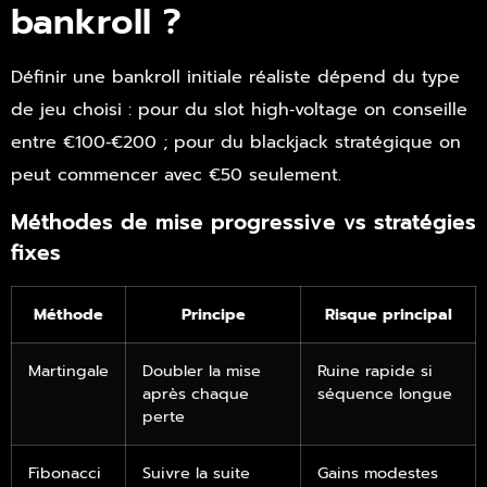
bankroll ?
Définir une bankroll initiale réaliste dépend du type
de jeu choisi : pour du slot high‑voltage on conseille
entre €100‑€200 ; pour du blackjack stratégique on
peut commencer avec €50 seulement.
Méthodes de mise progressive vs stratégies
fixes
Méthode
Principe
Risque principal
Martingale
Doubler la mise
Ruine rapide si
après chaque
séquence longue
perte
Fibonacci
Suivre la suite
Gains modestes