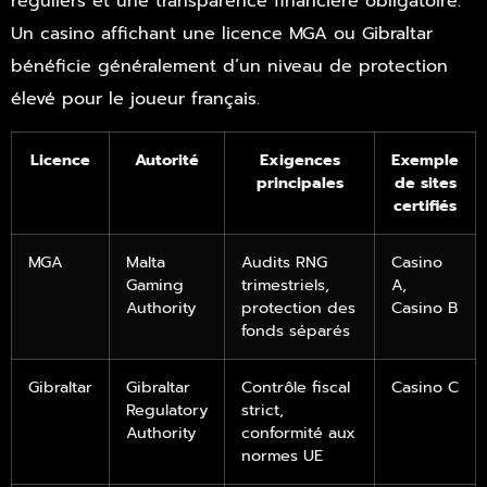
réguliers et une transparence financière obligatoire.
Un casino affichant une licence MGA ou Gibraltar
bénéficie généralement d’un niveau de protection
élevé pour le joueur français.
Licence
Autorité
Exigences
Exemple
principales
de sites
certifiés
MGA
Malta
Audits RNG
Casino
Gaming
trimestriels,
A,
Authority
protection des
Casino B
fonds séparés
Gibraltar
Gibraltar
Contrôle fiscal
Casino C
Regulatory
strict,
Authority
conformité aux
normes UE