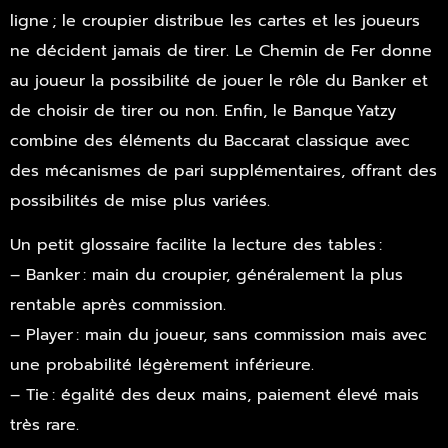
ligne ; le croupier distribue les cartes et les joueurs
ne décident jamais de tirer. Le Chemin de Fer donne
au joueur la possibilité de jouer le rôle du Banker et
de choisir de tirer ou non. Enfin, le Banque Yatzy
combine des éléments du Baccarat classique avec
des mécanismes de pari supplémentaires, offrant des
possibilités de mise plus variées.
Un petit glossaire facilite la lecture des tables :
– Banker : main du croupier, généralement la plus
rentable après commission.
– Player : main du joueur, sans commission mais avec
une probabilité légèrement inférieure.
– Tie : égalité des deux mains, paiement élevé mais
très rare.