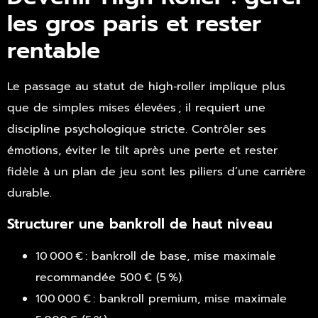
les gros paris et rester
rentable
Le passage au statut de high‑roller implique plus
que de simples mises élevées ; il requiert une
discipline psychologique stricte. Contrôler ses
émotions, éviter le tilt après une perte et rester
fidèle à un plan de jeu sont les piliers d’une carrière
durable.
Structurer une bankroll de haut niveau
10 000 € : bankroll de base, mise maximale
recommandée 500 € (5 %).
100 000 € : bankroll premium, mise maximale