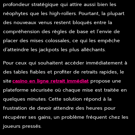
profondeur stratégique qui attire aussi bien les
néophytes que les high‑rollers. Pourtant, la plupart
des nouveaux venus restent bloqués entre la
compréhension des règles de base et l’envie de
placer des mises colossales, ce qui les empêche
d’atteindre les jackpots les plus alléchants.
Pour ceux qui souhaitent accéder immédiatement à
des tables fiables et profiter de retraits rapides, le
site
casino en ligne retrait immédiat
propose une
plateforme sécurisée où chaque mise est traitée en
quelques minutes. Cette solution répond à la
frustration de devoir attendre des heures pour
récupérer ses gains, un problème fréquent chez les
joueurs pressés.