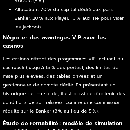
5 000 € (5 %).
Allocation : 70 % du capital dédié aux paris
Banker, 20 % aux Player, 10 % aux Tie pour viser
les jackpots.
Négocier des avantages VIP avec les
casinos
Les casinos offrent des programmes VIP incluant du
cashback (jusqu’à 15 % des pertes), des limites de
mise plus élevées, des tables privées et un
gestionnaire de compte dédié. En présentant un
historique de jeu solide, il est possible d’obtenir des
conditions personnalisées, comme une commission
réduite sur le Banker (3 % au lieu de 5 %).
Étude de rentabilité : modèle de simulation