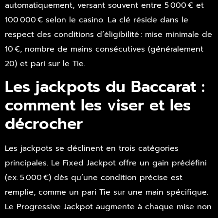
automatiquement, versant souvent entre 5 000 € et
100 000 € selon le casino. La clé réside dans le
respect des conditions d’éligibilité : mise minimale de
10 €, nombre de mains consécutives (généralement
20) et pari sur le Tie.
Les jackpots du Baccarat :
comment les viser et les
décrocher
Les jackpots se déclinent en trois catégories
principales. Le Fixed Jackpot offre un gain prédéfini
(ex. 5 000 €) dès qu’une condition précise est
remplie, comme un pari Tie sur une main spécifique.
Le Progressive Jackpot augmente à chaque mise non