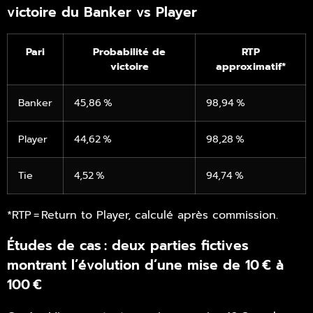
victoire du Banker vs Player
Pari
Probabilité de
RTP
victoire
approximatif*
Banker
45,86 %
98,94 %
Player
44,62 %
98,28 %
Tie
4,52 %
94,74 %
*RTP = Return to Player, calculé après commission.
Études de cas : deux parties fictives
montrant l’évolution d’une mise de 10 € à
100 €