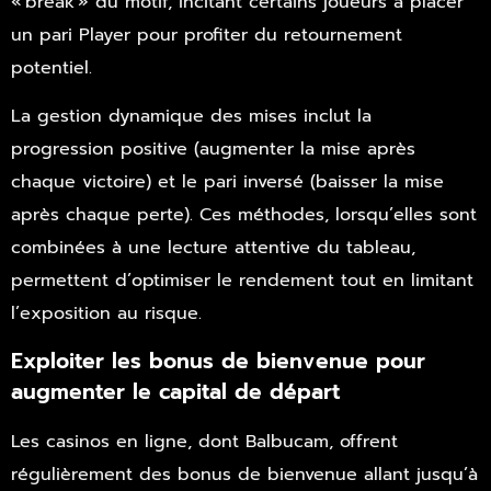
« break » du motif, incitant certains joueurs à placer
un pari Player pour profiter du retournement
potentiel.
La gestion dynamique des mises inclut la
progression positive (augmenter la mise après
chaque victoire) et le pari inversé (baisser la mise
après chaque perte). Ces méthodes, lorsqu’elles sont
combinées à une lecture attentive du tableau,
permettent d’optimiser le rendement tout en limitant
l’exposition au risque.
Exploiter les bonus de bienvenue pour
augmenter le capital de départ
Les casinos en ligne, dont Balbucam, offrent
régulièrement des bonus de bienvenue allant jusqu’à