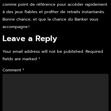
comme point de référence pour accéder rapidement
à des jeux fiables et profiter de retraits instantanés.
Bonne chance, et que la chance du Banker vous
accompagne !
Leave a Reply
Your email address will not be published.
Required
fields are marked
*
Comment
*