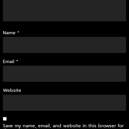
Name
*
Email
*
Website
Save my name, email, and website in this browser for