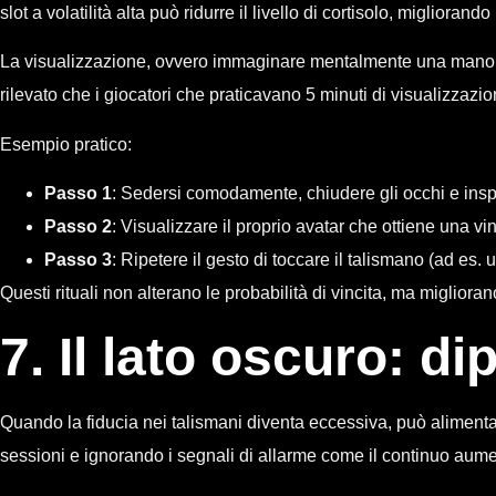
slot a volatilità alta può ridurre il livello di cortisolo, migliorand
La visualizzazione, ovvero immaginare mentalmente una mano vin
rilevato che i giocatori che praticavano 5 minuti di visualizzazi
Esempio pratico:
Passo 1
: Sedersi comodamente, chiudere gli occhi e insp
Passo 2
: Visualizzare il proprio avatar che ottiene una vin
Passo 3
: Ripetere il gesto di toccare il talismano (ad es.
Questi rituali non alterano le probabilità di vincita, ma migliora
7. Il lato oscuro: d
Quando la fiducia nei talismani diventa eccessiva, può alimenta
sessioni e ignorando i segnali di allarme come il continuo aument