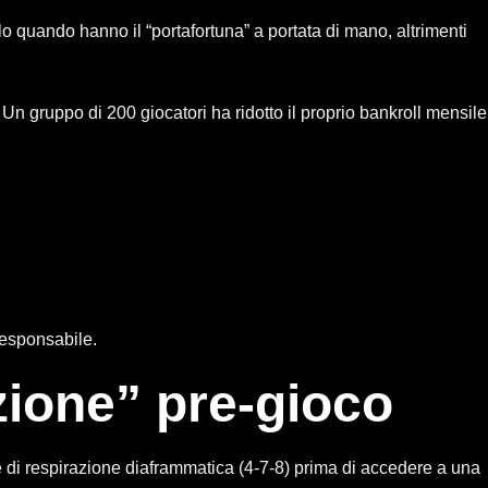
o quando hanno il “portafortuna” a portata di mano, altrimenti
Un gruppo di 200 giocatori ha ridotto il proprio bankroll mensile
responsabile.
azione” pre‑gioco
e di respirazione diaframmatica (4‑7‑8) prima di accedere a una