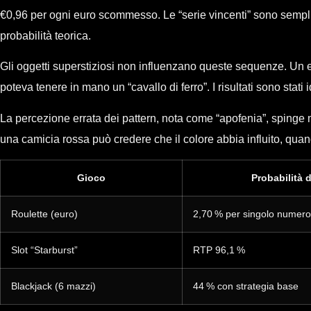
€0,96 per ogni euro scommesso. Le “serie vincenti” sono semplice
probabilità teorica.
Gli oggetti superstiziosi non influenzano queste sequenze. Un es
poteva tenere in mano un “cavallo di ferro”. I risultati sono stati id
La percezione errata dei pattern, nota come “apofenia”, spinge 
una camicia rossa può credere che il colore abbia influito, quand
Gioco
Probabilità d
Roulette (euro)
2,70 % per singolo numero
Slot “Starburst”
RTP 96,1 %
Blackjack (6 mazzi)
44 % con strategia base