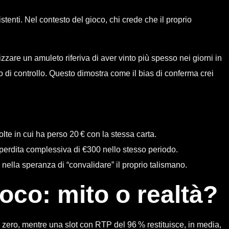
tenti. Nel contesto del gioco, chi crede che il proprio
zare un amuleto riferiva di aver vinto più spesso nei giorni in
uppo di controllo. Questo dimostra come il bias di conferma crei
olte in cui ha perso 20 € con la stessa carta.
a perdita complessiva di €300 nello stesso periodo.
 nella speranza di “convalidare” il proprio talismano.
ioco: mito o realtà?
 zero, mentre una slot con RTP del 96 % restituisce, in media,