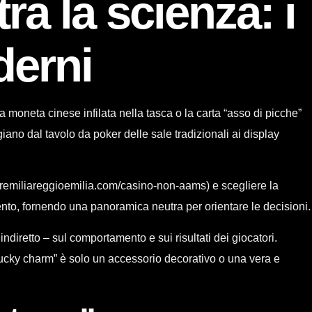
a la scienza: i
derni
 moneta cinese infilata nella tasca o la carta “asso di picche”
giano dal tavolo da poker delle sale tradizionali ai display
ww.remiliareggioemilia.com/casino-non-aams) e scegliere la
ento, fornendo una panoramica neutra per orientare le decisioni.
ndiretto – sul comportamento e sui risultati dei giocatori.
 “lucky charm” è solo un accessorio decorativo o una vera e